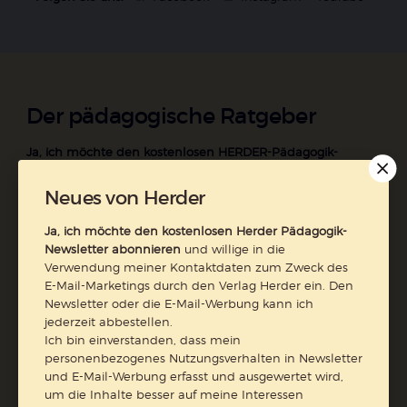
Der pädagogische Ratgeber
Ja, ich möchte den kostenlosen HERDER-Pädagogik-
Newsletter abonnieren
und willige in die Verwendung
meiner Kontaktdaten zum Zweck des E-Mail-Marketings
Neues von Herder
durch den Verlag Herder ein. Den Newsletter oder die E-
Ja, ich möchte den kostenlosen Herder Pädagogik-
Mail-Werbung kann ich jederzeit abbestellen.
Newsletter abonnieren
und willige in die
Ich bin einverstanden, dass mein personenbezogenes
Verwendung meiner Kontaktdaten zum Zweck des
Nutzungsverhalten in Newsletter und E-Mail-Werbung
E-Mail-Marketings durch den Verlag Herder ein. Den
erfasst und ausgewertet wird, um die Inhalte besser auf
Newsletter oder die E-Mail-Werbung kann ich
meine Interessen auszurichten. Über einen Link in
jederzeit abbestellen.
Newsletter oder E-Mail kann ich diese Funktion jederzeit
Ich bin einverstanden, dass mein
ausschalten.
personenbezogenes Nutzungsverhalten in Newsletter
Weiterführende Informationen finden Sie in unseren
und E-Mail-Werbung erfasst und ausgewertet wird,
Datenschutzhinweisen
.
um die Inhalte besser auf meine Interessen