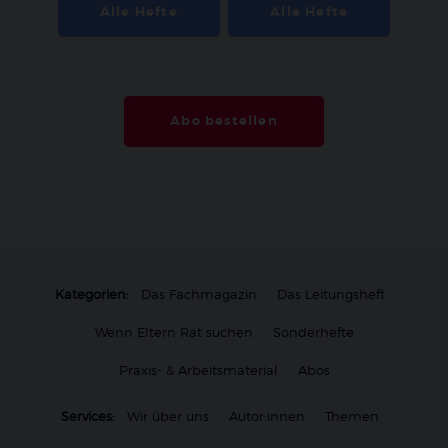
Alle Hefte
Alle Hefte
Abo bestellen
Kategorien:
Das Fachmagazin
Das Leitungsheft
Wenn Eltern Rat suchen
Sonderhefte
Praxis- & Arbeitsmaterial
Abos
Services:
Wir über uns
Autor:innen
Themen