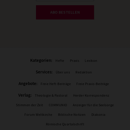
ABO BESTELLEN
Kategorien:
Hefte
Praxis
Lexikon
Services:
Über uns
Redaktion
Angebote:
Freie Heft-Beiträge
Freie Praxis-Beiträge
Verlag:
Theologie & Pastoral
Herder Korrespondenz
Stimmen der Zeit
COMMUNIO
Anzeiger für die Seelsorge
Forum Weltkirche
Biblische Notizen
Diakonia
Römische Quartalschrift