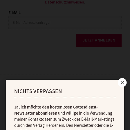
Datenschutzhinweisen
.
E-MAIL
JETZT ANMELDEN
AGB und Widerrufsbelehrung
Datenschutz
Barrierefreiheit
NICHTS VERPASSEN
Impressum
Ja, ich möchte den kostenlosen Gottesdienst-
Newsletter abonnieren
und willige in die Verwendung
Vertrag widerrufen
Abo online kündigen
meiner Kontaktdaten zum Zweck des E-Mail-Marketings
durch den Verlag Herder ein. Den Newsletter oder die E-