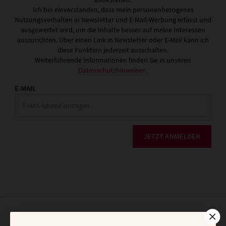
Ich bin einverstanden, dass mein personenbezogenes
Nutzungsverhalten in Newsletter und E-Mail-Werbung erfasst und
ausgewertet wird, um die Inhalte besser auf meine Interessen
auszurichten. Über einen Link in Newsletter oder E-Mail kann ich
diese Funktion jederzeit ausschalten.
Weiterführende Informationen finden Sie in unseren
Datenschutzhinweisen
.
E-MAIL
JETZT ANMELDEN
AGB und Widerrufsbelehrung
Datenschutz
Barrierefreiheit