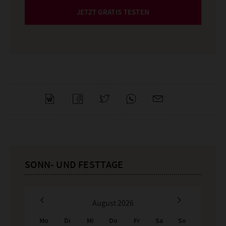
JETZT GRATIS TESTEN
Word
Teilen
Teilen
Whatsapp
Mailen
Überschrift
SONN- UND FESTTAGE
Artikel-
Infos
August
2026
Mo
Di
Mi
Do
Fr
Sa
So