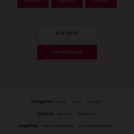
ZUM HEFT
ZUM HEFT
ZUM HEFT
ALLE HEFTE
ABO BESTELLEN
Kategorien:
Hefte
Praxis
Lexikon
Services:
Über uns
Redaktion
Angebote:
Freie Heft-Beiträge
Freie Praxis-Beiträge