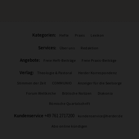
Kategorien:
Hefte
Praxis
Lexikon
Services:
Über uns
Redaktion
Angebote:
Freie Heft-Beiträge
Freie Praxis-Beiträge
Verlag:
Theologie & Pastoral
Herder Korrespondenz
Stimmen der Zeit
COMMUNIO
Anzeiger für die Seelsorge
Forum Weltkirche
Biblische Notizen
Diakonia
Römische Quartalschrift
Kundenservice
+49 761 2717200
kundenservice@herder.de
Abo online kündigen