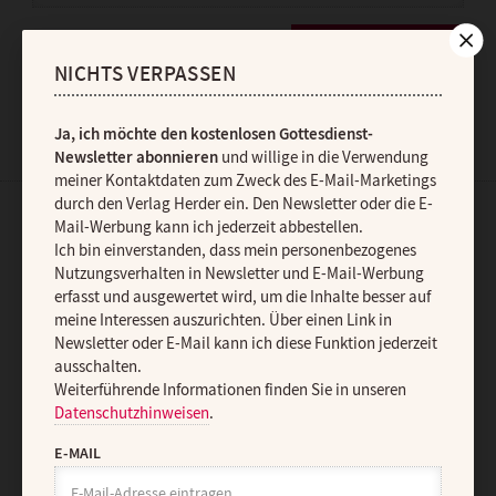
JETZT ANMELDEN
NICHTS VERPASSEN
Ja, ich möchte den kostenlosen Gottesdienst-
Newsletter abonnieren
und willige in die Verwendung
meiner Kontaktdaten zum Zweck des E-Mail-Marketings
durch den Verlag Herder ein. Den Newsletter oder die E-
Mail-Werbung kann ich jederzeit abbestellen.
AGB und Widerrufsbelehrung
Datenschutz
Barrierefreiheit
Ich bin einverstanden, dass mein personenbezogenes
Impressum
Nutzungsverhalten in Newsletter und E-Mail-Werbung
erfasst und ausgewertet wird, um die Inhalte besser auf
meine Interessen auszurichten. Über einen Link in
Vertrag widerrufen
Abo online kündigen
Newsletter oder E-Mail kann ich diese Funktion jederzeit
ausschalten.
Weiterführende Informationen finden Sie in unseren
Datenschutzhinweisen
.
E-MAIL