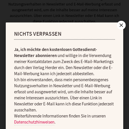
Nutzungsverhalten in Newsletter und E-Mail-Werbung erfasst und
ausgewertet wird, um die Inhalte besser auf meine Interessen
auszurichten. Über einen Link in Newsletter oder E-Mail kann ich
diese Funktion jederzeit ausschalten.
Weiterführende Informationen finden Sie in unseren
Datenschutzhinweisen
.
NICHTS VERPASSEN
E-MAIL
Ja, ich möchte den kostenlosen Gottesdienst-
Newsletter abonnieren
und willige in die Verwendung
meiner Kontaktdaten zum Zweck des E-Mail-Marketings
durch den Verlag Herder ein. Den Newsletter oder die E-
JETZT ANMELDEN
Mail-Werbung kann ich jederzeit abbestellen.
Ich bin einverstanden, dass mein personenbezogenes
Nutzungsverhalten in Newsletter und E-Mail-Werbung
erfasst und ausgewertet wird, um die Inhalte besser auf
meine Interessen auszurichten. Über einen Link in
Newsletter oder E-Mail kann ich diese Funktion jederzeit
ausschalten.
Weiterführende Informationen finden Sie in unseren
AGB und Widerrufsbelehrung
Datenschutz
Barrierefreiheit
Datenschutzhinweisen
.
Impressum