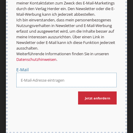
meiner Kontaktdaten zum Zweck des E-Mail-Marketings
Ich bin einverstanden, dass mein
durch den Verlag Herder ein. Den Newsletter oder die E-
personenbezogenes Nutzungsverhalten in
Mail-Werbung kann ich jederzeit abbestellen.
Newsletter und E-Mail-Werbung erfasst und
Ich bin einverstanden, dass mein personenbezogenes
ausgewertet wird, um die Inhalte besser auf
Nutzungsverhalten in Newsletter und E-Mail-Werbung
meine Interessen auszurichten. Über einen Link in
erfasst und ausgewertet wird, um die Inhalte besser auf
Newsletter oder E-Mail kann ich diese Funktion
meine Interessen auszurichten. Über einen Link in
jederzeit ausschalten.
Newsletter oder E-Mail kann ich diese Funktion jederzeit
Weiterführende Informationen finden Sie in
ausschalten.
unseren
Datenschutzhinweisen
.
Weiterführende Informationen finden Sie in unseren
Datenschutzhinweisen
.
E-Mail
E-Mail
Jetzt anmelden
Jetzt anfordern