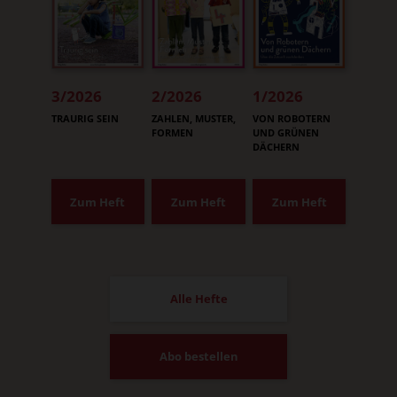
3/2026
2/2026
1/2026
:
:
:
TRAURIG SEIN
ZAHLEN, MUSTER,
VON ROBOTERN
FORMEN
UND GRÜNEN
DÄCHERN
Zum Heft
Zum Heft
Zum Heft
Alle Hefte
Abo bestellen