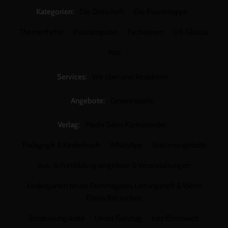
Kategorien:
Die Zeitschrift
Die Praxismappe
Themenhefte
Praxisimpulse
Fachwissen
U3-Glossar
Abo
Services:
Wir über uns: Redaktion
Angebote:
Gewinnspiele
Verlag:
Media Sales Kleinstkinder
Pädagogik & Kinderbuch
WhatsApp
Stellenangebote
Aus- & Fortbildungsangebote & Veranstaltungen
kindergarten heute Fachmagazin, Leitungsheft & Wenn
Eltern Rat suchen
Entdeckungskiste
Unser Ganztag
kizz Elternwelt