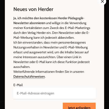
Nutzungsverhalten in Newsletter und E-Mail-Werbung erfasst
Neues von Herder
und ausgewertet wird, um die Inhalte besser auf meine
Interessen auszurichten. Über einen Link in Newsletter oder E-
Ja, ich möchte den kostenlosen Herder Pädagogik-
Mail kann ich diese Funktion jederzeit ausschalten.
Newsletter abonnieren
und willige in die Verwendung
Weiterführende Informationen finden Sie in unseren
meiner Kontaktdaten zum Zweck des E-Mail-Marketings
Datenschutzhinweisen
.
durch den Verlag Herder ein. Den Newsletter oder die E-
Mail-Werbung kann ich jederzeit abbestellen.
E-Mail
Ich bin einverstanden, dass mein personenbezogenes
Nutzungsverhalten in Newsletter und E-Mail-Werbung
erfasst und ausgewertet wird, um die Inhalte besser auf
meine Interessen auszurichten. Über einen Link in
Newsletter oder E-Mail kann ich diese Funktion jederzeit
Jetzt anmelden
ausschalten.
Weiterführende Informationen finden Sie in unseren
Datenschutzhinweisen
.
E-Mail
Jetzt anfordern