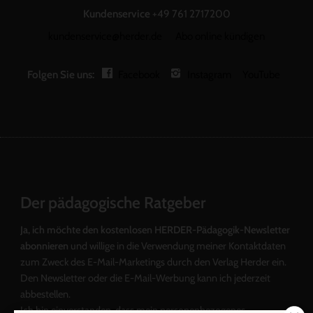
Kundenservice
+49 761 2717200
kundenservice@herder.de
Abo online kündigen
Folgen Sie uns:
Facebook
Instagram
YouTube
Der pädagogische Ratgeber
Ja, ich möchte den kostenlosen HERDER-Pädagogik-Newsletter
abonnieren
und willige in die Verwendung meiner Kontaktdaten
zum Zweck des E-Mail-Marketings durch den Verlag Herder ein.
Den Newsletter oder die E-Mail-Werbung kann ich jederzeit
abbestellen.
Ich bin einverstanden, dass mein personenbezogenes