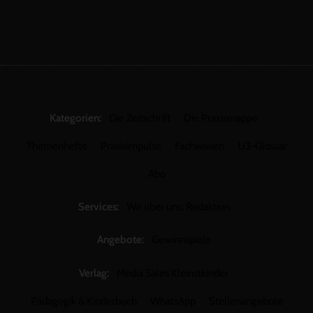
Kategorien:
Die Zeitschrift
Die Praxismappe
Themenhefte
Praxisimpulse
Fachwissen
U3-Glossar
Abo
Services:
Wir über uns: Redaktion
Angebote:
Gewinnspiele
Verlag:
Media Sales Kleinstkinder
Pädagogik & Kinderbuch
WhatsApp
Stellenangebote