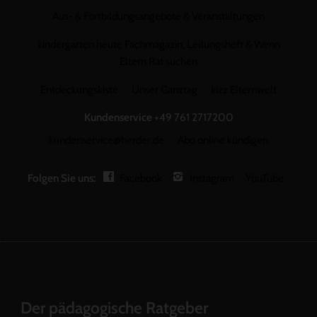
Aus- & Fortbildungsangebote & Veranstaltungen
kindergarten heute Fachmagazin, Leitungsheft & Wenn
Eltern Rat suchen
Entdeckungskiste
Unser Ganztag
kizz Elternwelt
Kundenservice
+49 761 2717200
kundenservice@herder.de
Abo online kündigen
Folgen Sie uns:
Facebook
Instagram
YouTube
Der pädagogische Ratgeber