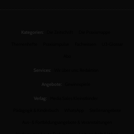
Kategorien:
Die Zeitschrift
Die Praxismappe
Themenhefte
Praxisimpulse
Fachwissen
U3-Glossar
Abo
Services:
Wir über uns: Redaktion
Angebote:
Gewinnspiele
Verlag:
Media Sales Kleinstkinder
Pädagogik & Kinderbuch
WhatsApp
Stellenangebote
Aus- & Fortbildungsangebote & Veranstaltungen