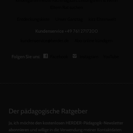
kindergarten heute Fachmagazin, Leitungsheft & Wenn
Eltern Rat suchen
Entdeckungskiste
Unser Ganztag
kizz Elternwelt
Kundenservice
+49 761 2717200
kundenservice@herder.de
Abo online kündigen
Folgen Sie uns:
Facebook
Instagram
YouTube
Der pädagogische Ratgeber
Ja, ich möchte den kostenlosen HERDER-Pädagogik-Newsletter
abonnieren
und willige in die Verwendung meiner Kontaktdaten