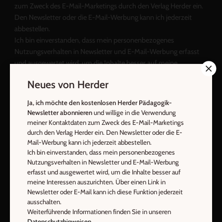
zum Zweck des E-Mail-Marketings durch den Verlag Herder ein.
Den Newsletter oder die E-Mail-Werbung kann ich jederzeit
abbestellen.
Ich bin einverstanden, dass mein personenbezogenes
Nutzungsverhalten in Newsletter und E-Mail-Werbung erfasst
und ausgewertet wird, um die Inhalte besser auf meine
Interessen auszurichten. Über einen Link in Newsletter oder E-
Neues von Herder
Mail kann ich diese Funktion jederzeit ausschalten.
Weiterführende Informationen finden Sie in unseren
Ja, ich möchte den kostenlosen Herder Pädagogik-
Datenschutzhinweisen
.
Newsletter abonnieren
und willige in die Verwendung
meiner Kontaktdaten zum Zweck des E-Mail-Marketings
E-Mail
durch den Verlag Herder ein. Den Newsletter oder die E-
Mail-Werbung kann ich jederzeit abbestellen.
Ich bin einverstanden, dass mein personenbezogenes
Nutzungsverhalten in Newsletter und E-Mail-Werbung
erfasst und ausgewertet wird, um die Inhalte besser auf
Jetzt anmelden
meine Interessen auszurichten. Über einen Link in
Newsletter oder E-Mail kann ich diese Funktion jederzeit
ausschalten.
Weiterführende Informationen finden Sie in unseren
Datenschutzhinweisen
.