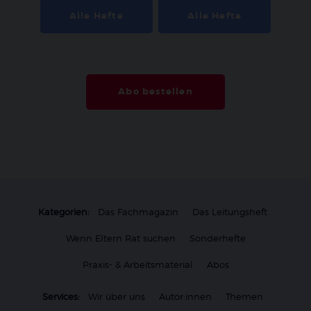
Alle Hefte
Alle Hefte
Abo bestellen
Kategorien:
Das Fachmagazin
Das Leitungsheft
Wenn Eltern Rat suchen
Sonderhefte
Praxis- & Arbeitsmaterial
Abos
Services:
Wir über uns
Autor:innen
Themen