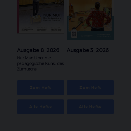
Ausgabe 8_2026
Ausgabe 3_2026
:
Nur Mut! Über die
pädagogische Kunst des
Zumutens
Zum Heft
Zum Heft
Alle Hefte
Alle Hefte