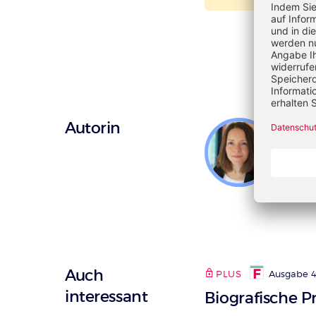
Überschrift
Autorin
Ramo
Artikel-
Sie i
Infos
für D
Wirtsc
Auch
PLUS
Ausgabe 4
interessant
Biografische 