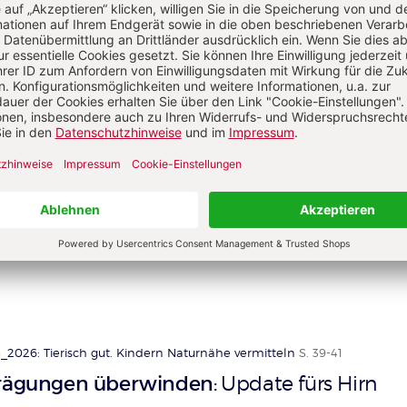
Sie haben ein Abonnement?
Anmelden
na Schlesier
st Berufs- und Wirtschaftspädagogin und arbeitet als Fachbe
igitales und KI für das Bildungswerk der Baden-Württember
haft e. V.
_2026: Tierisch gut. Kindern Naturnähe vermitteln
S. 39-41
Prägungen überwinden
Update fürs Hirn
: