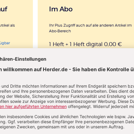
auf
Im Abo
rtikel als
Ihr Plus: Zugriff auch auf alle anderen Artikel im
Abo-Bereich
fügbar
1 Heft + 1 Heft digital 0,00 €
76,40 € für 10 Ausgaben pro Jahr 
danach
Digitalzugang
St
inkl. MwSt., zzgl. 13,50 € Versand (D)
IM ABO
IM DIGITAL-ABO
llen
Abo testen