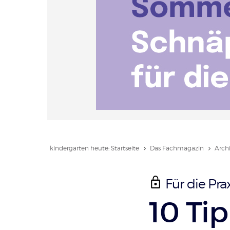
kindergarten heute: Startseite
Das Fachmagazin
Arch
Für die Prax
:
10 Tip