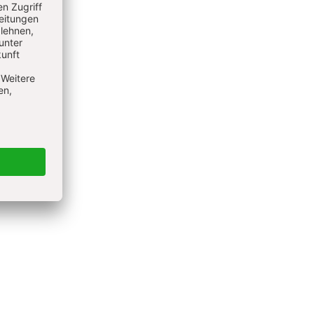
ratung
gischen