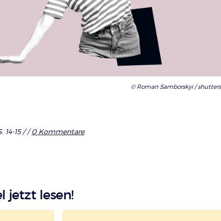
© Roman Samborskyi / shutter
. 14-15 /
/
0 Kommentare
l jetzt lesen!