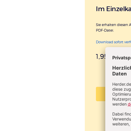
Im Einzelk
Sie erhalten diesen A
PDF-Datei.
Download sofort ver
1,95 €
inkl. Mw
PDF beste