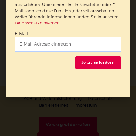
auszurichten. Über einen Link in Newsletter oder E-
Datenschutzhinweisen
.
Mail kann ich diese Funktion jederzeit ausschalten.
Weiterführende Informationen finden Sie in unseren
E-Mail
Datenschutzhinweisen
.
E-Mail
Jetzt anmelden
Jetzt anfordern
AGB und Widerrufsbelehrung
Datenschutz
Barrierefreiheit
Impressum
Vertrag widerrufen