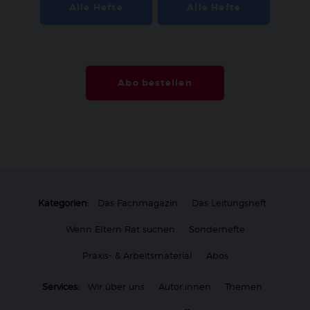
Alle Hefte
Alle Hefte
Abo bestellen
Kategorien:
Das Fachmagazin
Das Leitungsheft
Wenn Eltern Rat suchen
Sonderhefte
Praxis- & Arbeitsmaterial
Abos
Services:
Wir über uns
Autor:innen
Themen