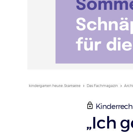
kindergarten heute: Startseite
Das Fachmagazin
Arch
Kinderrecht
:
„Ich 