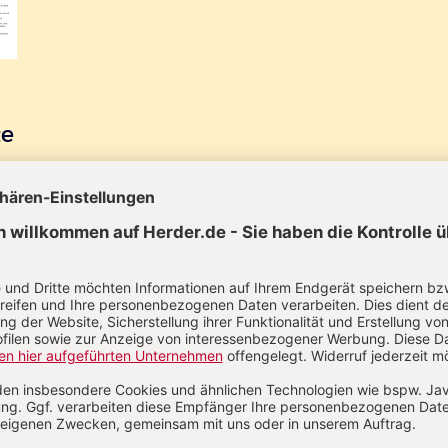
te
Kindeswohlgefährdung
Zum Sonderheft
– vorbeugen, erkennen,
handeln