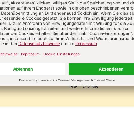
Sammelrechte
satzdownload
Jetzt herunterladen
PDF
|
0,12 MB