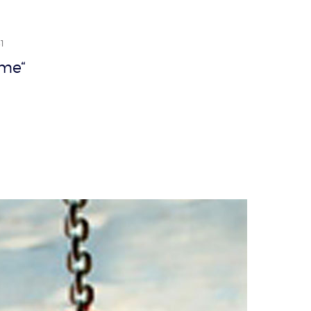
31
ume“