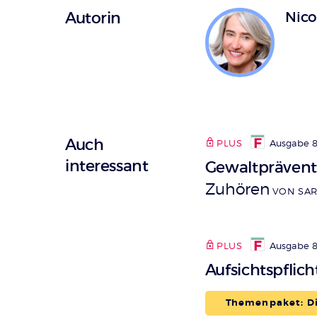
Autorin
Nico
Auch
PLUS
Ausgabe 8
interessant
Gewaltpräventi
Zuhören
VON SAR
PLUS
Ausgabe 8
Aufsichtspflich
Themenpaket: D