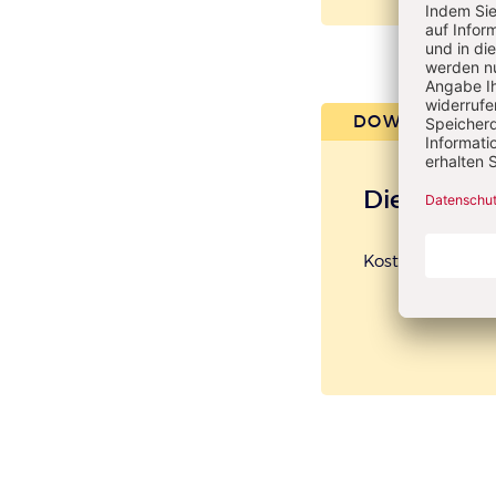
Überschrift
DOWNLOAD
Artikel-
Infos
Die zehn 
Kostenloser Zu