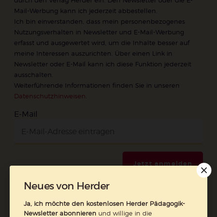
Mail-Werbung kann ich jederzeit abbestellen.
Ich bin einverstanden, dass mein personenbezogenes
Nutzungsverhalten in Newsletter und E-Mail-Werbung
erfasst und ausgewertet wird, um die Inhalte besser auf
meine Interessen auszurichten. Über einen Link in
Newsletter oder E-Mail kann ich diese Funktion jederzeit
ausschalten.
Weiterführende Informationen finden Sie in unseren
Datenschutzhinweisen
.
E-Mail
Jetzt anmelden
Neues von Herder
Ja, ich möchte den kostenlosen Herder Pädagogik-
Newsletter abonnieren
und willige in die