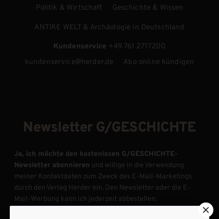
Politik & Wirtschaft
Geschichte & Wissen
ANTIKE WELT & Archäologie in Deutschland
Kundenservice
+49 761 2717200
kundenservice@herder.de
Abo online kündigen
Newsletter G/GESCHICHTE
Ja, ich möchte den kostenlosen G/GESCHICHTE-
Newsletter abonnieren
und willige in die Verwendung
meiner Kontaktdaten zum Zweck des E-Mail-Marketings
durch den Verlag Herder ein. Den Newsletter oder die E-
Mail-Werbung kann ich jederzeit abbestellen.
Ich bin einverstanden, dass mein personenbezogenes