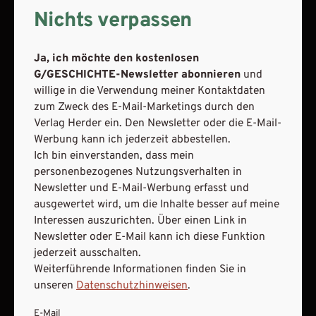
Nutzungsverhalten in Newsletter und E-Mail-Werbung
Nichts verpassen
erfasst und ausgewertet wird, um die Inhalte besser auf
meine Interessen auszurichten. Über einen Link in
Newsletter oder E-Mail kann ich diese Funktion jederzeit
Ja, ich möchte den kostenlosen
ausschalten.
G/GESCHICHTE-Newsletter abonnieren
und
Weiterführende Informationen finden Sie in unseren
willige in die Verwendung meiner Kontaktdaten
Datenschutzhinweisen
.
zum Zweck des E-Mail-Marketings durch den
Verlag Herder ein. Den Newsletter oder die E-Mail-
E-Mail
Werbung kann ich jederzeit abbestellen.
Ich bin einverstanden, dass mein
personenbezogenes Nutzungsverhalten in
Newsletter und E-Mail-Werbung erfasst und
JETZT ANMELDEN
ausgewertet wird, um die Inhalte besser auf meine
Interessen auszurichten. Über einen Link in
Newsletter oder E-Mail kann ich diese Funktion
jederzeit ausschalten.
Weiterführende Informationen finden Sie in
unseren
Datenschutzhinweisen
.
E-Mail
AGB und Widerrufsbelehrung
Datenschutz