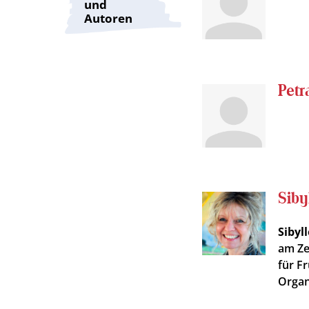
und
Autoren
Petr
Siby
Sibyl
am Ze
für F
Organ