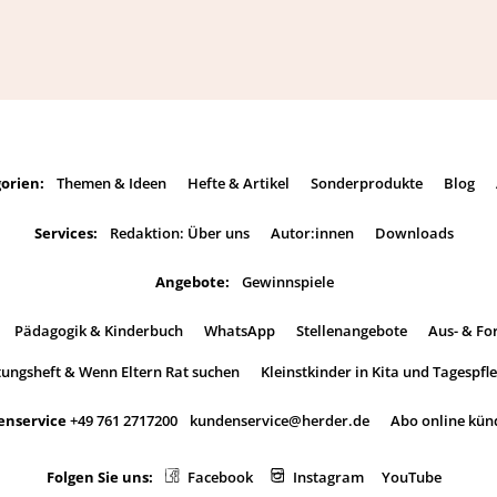
orien:
Themen & Ideen
Hefte & Artikel
Sonderprodukte
Blog
Services:
Redaktion: Über uns
Autor:innen
Downloads
Angebote:
Gewinnspiele
Pädagogik & Kinderbuch
WhatsApp
Stellenangebote
Aus- & Fo
tungsheft & Wenn Eltern Rat suchen
Kleinstkinder in Kita und Tagespfl
nservice
+49 761 2717200
kundenservice@herder.de
Abo online kün
Folgen Sie uns:
Facebook
Instagram
YouTube