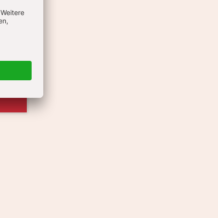
 UND
RN