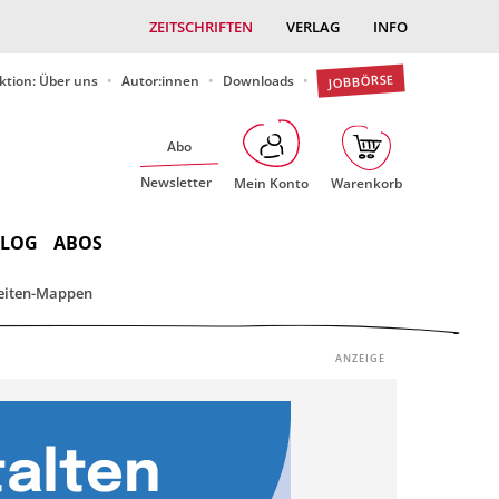
ZEITSCHRIFTEN
VERLAG
INFO
JOBBÖRSE
ktion: Über uns
Autor:innen
Downloads
Abo
Newsletter
Mein Konto
Warenkorb
BLOG
ABOS
eiten-Mappen