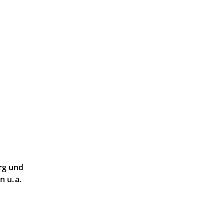
urg und
 u. a.