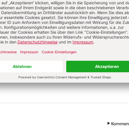
m Peers so wichtig sind: Frühe Begegnungen begleiten
S. 31
erts
:
Hurra, es ist Eiszeit!
Von Angelika Hiller
ln & Introvertiertheit: Wenn Nähe Zeit braucht
S. 14-15
sikpädagogik
:
Klang als Zugang zur Welt
Komment