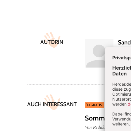
Überschrift
Artikel-
AUTORIN
Sand
Infos
Kinder
Kita.
AUCH INTERESSANT
5/2026: Wenn
GRATIS
Sommerliche R
Von Redaktion Kleinstki