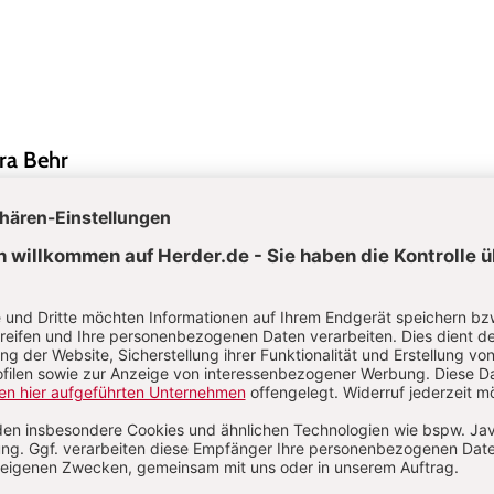
ra Behr
pflegerin, derzeit in Ausbildung zur Erzieherin sowie Hygienebeauftrag
 Worte auf sich warten lassen: Verzögerungen erkennen & begleiten
ezepte
:
Eine willkommene Erfrischung
nder