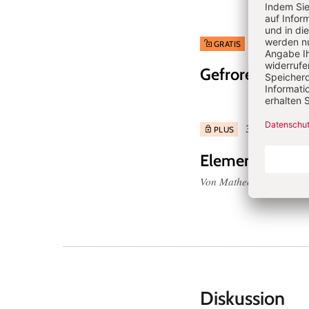
4/2026: Waru
GRATIS
Gefrorene Dess
3/2026: Fremde
PLUS
Elementare Mu
Von Matheo Bucher
Diskussion