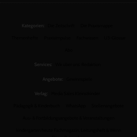
Kategorien:
Die Zeitschrift
Die Praxismappe
Themenhefte
Praxisimpulse
Fachwissen
U3-Glossar
Abo
Services:
Wir über uns: Redaktion
Angebote:
Gewinnspiele
Verlag:
Media Sales Kleinstkinder
Pädagogik & Kinderbuch
WhatsApp
Stellenangebote
Aus- & Fortbildungsangebote & Veranstaltungen
kindergarten heute Fachmagazin, Leitungsheft & Wenn