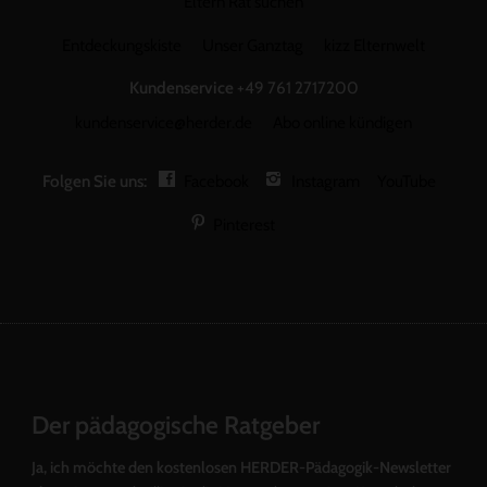
Eltern Rat suchen
Entdeckungskiste
Unser Ganztag
kizz Elternwelt
Kundenservice
+49 761 2717200
kundenservice@herder.de
Abo online kündigen
Folgen Sie uns:
Facebook
Instagram
YouTube
Pinterest
Der pädagogische Ratgeber
Ja, ich möchte den kostenlosen HERDER-Pädagogik-Newsletter