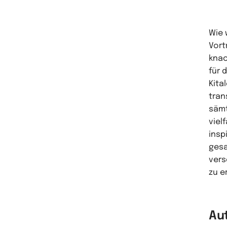
Wie 
Vort
knac
für 
Kita
tran
sämt
viel
insp
gesa
vers
zu e
Au