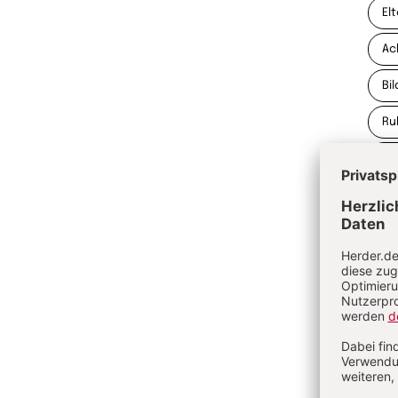
El
Ac
Bi
Ru
Di
Kr
Po
Gr
do