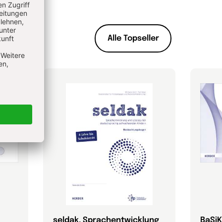
Alle Topseller
seldak. Sprachentwicklung
BaSiK