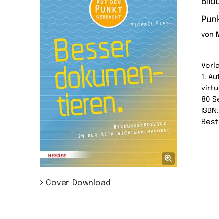
Bild
Pun
von
Verl
1. Au
virtu
80 S
ISBN
Best
Cover-Download