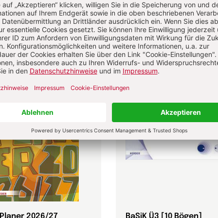
Kinderbuch
-Planer 2026/27
BaSiK Ü3 [10 Bögen]