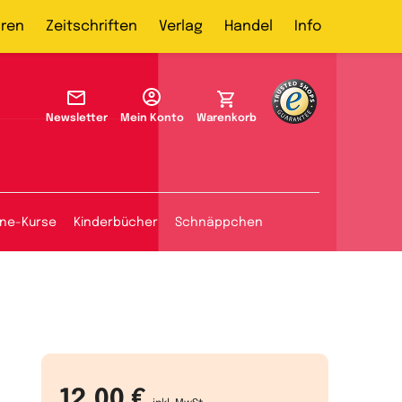
ren
Zeitschriften
Verlag
Handel
Info
Newsletter
Mein Konto
Warenkorb
ine-Kurse
Kinderbücher
Schnäppchen
12,00 €