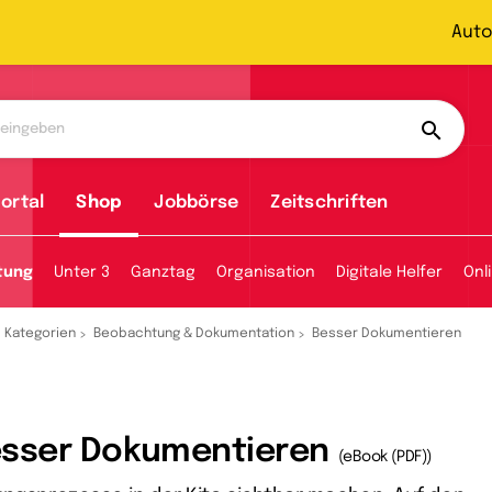
Auto
ortal
Shop
Jobbörse
Zeitschriften
tung
Unter 3
Ganztag
Organisation
Digitale Helfer
Onl
Kategorien
Beobachtung & Dokumentation
Besser Dokumentieren
sser Dokumentieren
(eBook (PDF))