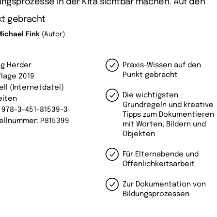
ungsprozesse in der Kita sichtbar machen. Auf den
kt gebracht
Michael Fink
(Autor)
ag Herder
Praxis-Wissen auf den
Punkt gebracht
flage 2019
ell (Internetdatei)
Die wichtigsten
eiten
Grundregeln und kreative
: 978-3-451-81539-3
Tipps zum Dokumentieren
ellnummer: P815399
mit Worten, Bildern und
Objekten
Für Elternabende und
Öffenlichkeitsarbeit
Zur Dokumentation von
Bildungsprozessen