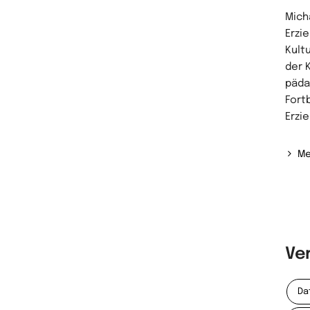
Mich
Erzi
Kult
der K
päda
Fort
Erzie
Me
Ve
Da