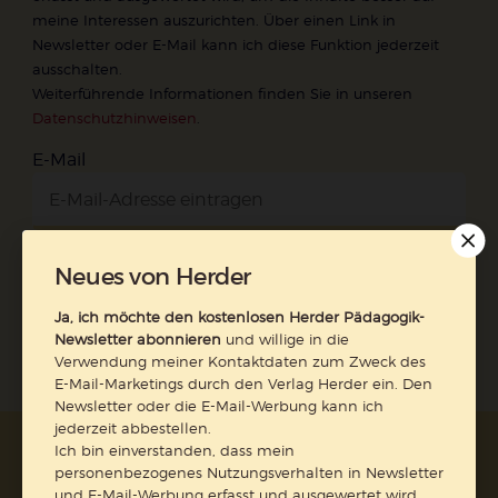
meine Interessen auszurichten. Über einen Link in
Newsletter oder E-Mail kann ich diese Funktion jederzeit
ausschalten.
Weiterführende Informationen finden Sie in unseren
Datenschutzhinweisen
.
E-Mail
Neues von Herder
Jetzt anmelden
Ja, ich möchte den kostenlosen Herder Pädagogik-
Newsletter abonnieren
und willige in die
Verwendung meiner Kontaktdaten zum Zweck des
E-Mail-Marketings durch den Verlag Herder ein. Den
Newsletter oder die E-Mail-Werbung kann ich
jederzeit abbestellen.
Ich bin einverstanden, dass mein
AGB und Widerrufsbelehrung
Datenschutz
personenbezogenes Nutzungsverhalten in Newsletter
Barrierefreiheit
Impressum
und E-Mail-Werbung erfasst und ausgewertet wird,