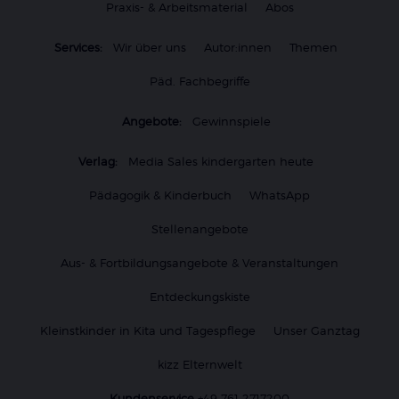
Praxis- & Arbeitsmaterial
Abos
Services:
Wir über uns
Autor:innen
Themen
Päd. Fachbegriffe
Angebote:
Gewinnspiele
Verlag:
Media Sales kindergarten heute
Pädagogik & Kinderbuch
WhatsApp
Stellenangebote
Aus- & Fortbildungsangebote & Veranstaltungen
Entdeckungskiste
Kleinstkinder in Kita und Tagespflege
Unser Ganztag
kizz Elternwelt
Kundenservice
+49 761 2717200