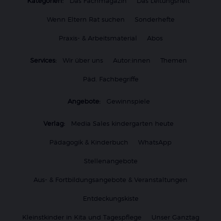
Kategorien:
Das Fachmagazin
Das Leitungsheft
Wenn Eltern Rat suchen
Sonderhefte
Praxis- & Arbeitsmaterial
Abos
Services:
Wir über uns
Autor:innen
Themen
Päd. Fachbegriffe
Angebote:
Gewinnspiele
Verlag:
Media Sales kindergarten heute
Pädagogik & Kinderbuch
WhatsApp
Stellenangebote
Aus- & Fortbildungsangebote & Veranstaltungen
Entdeckungskiste
Kleinstkinder in Kita und Tagespflege
Unser Ganztag