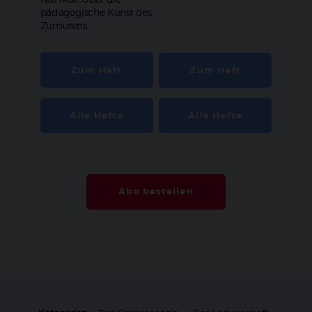
:
pädagogische Kunst des
Zumutens
Zum Heft
Zum Heft
Alle Hefte
Alle Hefte
Abo bestellen