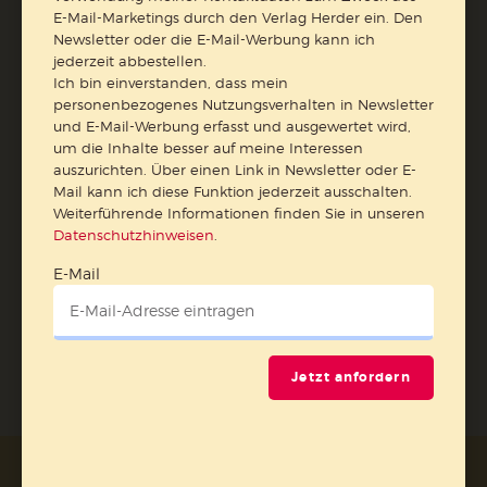
Nutzungsverhalten in Newsletter und E-Mail-Werbung
E-Mail-Marketings durch den Verlag Herder ein. Den
erfasst und ausgewertet wird, um die Inhalte besser auf
Newsletter oder die E-Mail-Werbung kann ich
meine Interessen auszurichten. Über einen Link in
jederzeit abbestellen.
Newsletter oder E-Mail kann ich diese Funktion jederzeit
Ich bin einverstanden, dass mein
ausschalten.
personenbezogenes Nutzungsverhalten in Newsletter
Weiterführende Informationen finden Sie in unseren
und E-Mail-Werbung erfasst und ausgewertet wird,
um die Inhalte besser auf meine Interessen
Datenschutzhinweisen
.
auszurichten. Über einen Link in Newsletter oder E-
E-Mail
Mail kann ich diese Funktion jederzeit ausschalten.
Weiterführende Informationen finden Sie in unseren
Datenschutzhinweisen
.
E-Mail
Jetzt anmelden
Jetzt anfordern
AGB und Widerrufsbelehrung
Datenschutz