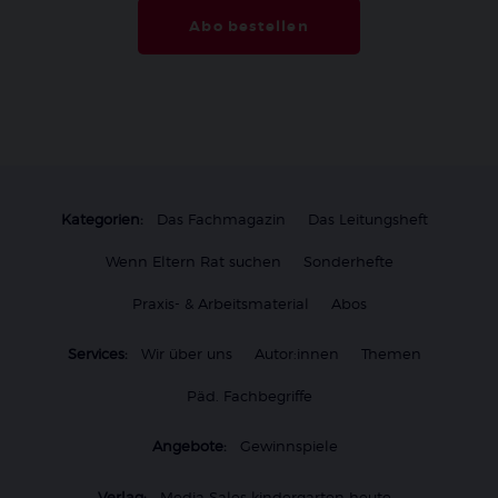
Abo bestellen
Kategorien:
Das Fachmagazin
Das Leitungsheft
Wenn Eltern Rat suchen
Sonderhefte
Praxis- & Arbeitsmaterial
Abos
Services:
Wir über uns
Autor:innen
Themen
Päd. Fachbegriffe
Angebote:
Gewinnspiele
Verlag:
Media Sales kindergarten heute