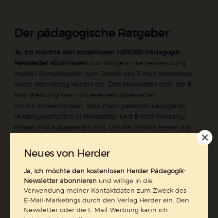
Der pädagogische Ratgeber
Ja, ich möchte den kostenlosen HERDER-Pädagogik-
Newsletter abonnieren
und willige in die Verwendung
meiner Kontaktdaten zum Zweck des E-Mail-Marketings
durch den Verlag Herder ein. Den Newsletter oder die E-
Mail-Werbung kann ich jederzeit abbestellen.
Ich bin einverstanden, dass mein personenbezogenes
Nutzungsverhalten in Newsletter und E-Mail-Werbung
erfasst und ausgewertet wird, um die Inhalte besser auf
meine Interessen auszurichten. Über einen Link in
Newsletter oder E-Mail kann ich diese Funktion jederzeit
Neues von Herder
ausschalten.
Weiterführende Informationen finden Sie in unseren
Ja, ich möchte den kostenlosen Herder Pädagogik-
Newsletter abonnieren
und willige in die
Datenschutzhinweisen
.
Verwendung meiner Kontaktdaten zum Zweck des
E-Mail
E-Mail-Marketings durch den Verlag Herder ein. Den
Newsletter oder die E-Mail-Werbung kann ich