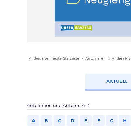
kindergarten heute: Startseite
Autor:innen
Andrea Przy
Kategorie
AKTUELL
wählen
Autorinnen und Autoren A-Z
A
B
C
D
E
F
G
H