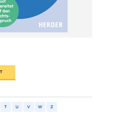
FT
T
U
V
W
Z