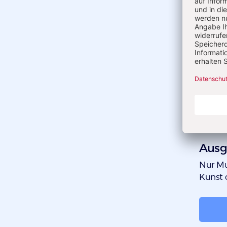
Ausg
:
Nur Mu
Kunst