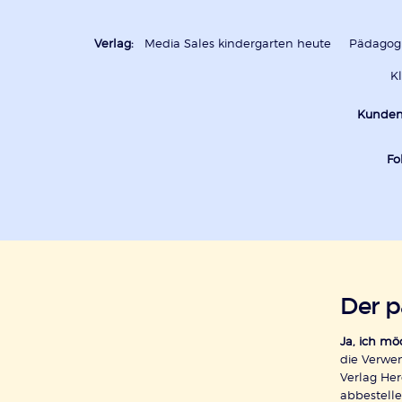
Verlag:
Media Sales kindergarten heute
Pädagogi
K
Kunden
Fo
Der 
Ja, ich m
die Verwe
Verlag Her
abbestelle