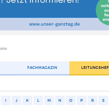
billa
FACH­MAGAZIN
LEITUNGS­HE
I
J
K
L
M
N
O
P
R
S