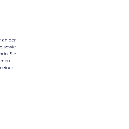
e an der
g sowie
rin. Sie
denen
n einer