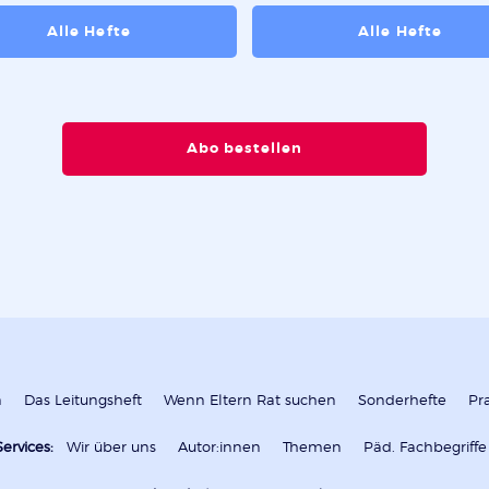
Alle Hefte
Alle Hefte
Abo bestellen
n
Das Leitungsheft
Wenn Eltern Rat suchen
Sonderhefte
Pr
Services:
Wir über uns
Autor:innen
Themen
Päd. Fachbegriffe