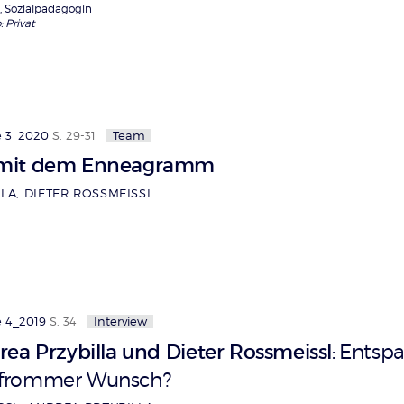
a, Sozialpädagogin
: Privat
e 3_2020
S. 29-31
Team
 mit dem Enneagramm
LA, DIETER ROSSMEISSL
 4_2019
S. 34
Interview
ea Przybilla und Dieter Rossmeissl
Entsp
:
in frommer Wunsch?