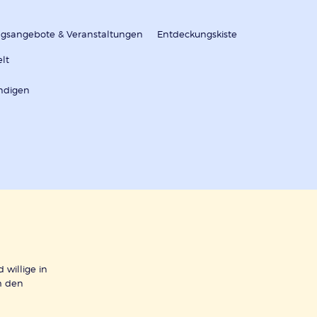
ungsangebote & Veranstaltungen
Entdeckungskiste
elt
ndigen
 willige in
h den