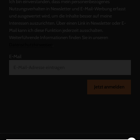
Ich bin einverstanden, dass mein personenbezogenes
Nutzungsverhalten in Newsletter und E-Mail-Werbung erfasst
und ausgewertet wird, um die Inhalte besser auf meine
Interessen auszurichten. Über einen Link in Newsletter oder E-
Mail kann ich diese Funktion jederzeit ausschalten.
Weiterführende Informationen finden Sie in unseren
Datenschutzhinweisen
.
E-Mail
Jetzt anmelden