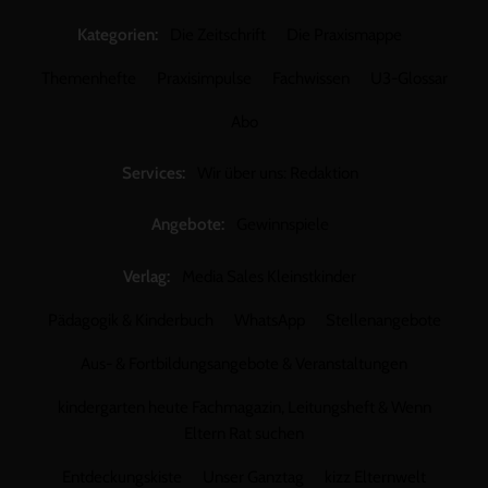
Kategorien:
Die Zeitschrift
Die Praxismappe
Themenhefte
Praxisimpulse
Fachwissen
U3-Glossar
Abo
Services:
Wir über uns: Redaktion
Angebote:
Gewinnspiele
Verlag:
Media Sales Kleinstkinder
Pädagogik & Kinderbuch
WhatsApp
Stellenangebote
Aus- & Fortbildungsangebote & Veranstaltungen
kindergarten heute Fachmagazin, Leitungsheft & Wenn
Eltern Rat suchen
Entdeckungskiste
Unser Ganztag
kizz Elternwelt