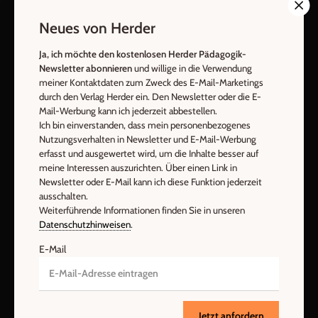
Neues von Herder
AGB und Widerrufsbelehrung
Datenschutz
Barrierefreiheit
Impressum
Ja, ich möchte den kostenlosen Herder Pädagogik-
Newsletter abonnieren
und willige in die Verwendung
meiner Kontaktdaten zum Zweck des E-Mail-Marketings
Vertrag widerrufen
Abo online kündigen
durch den Verlag Herder ein. Den Newsletter oder die E-
Mail-Werbung kann ich jederzeit abbestellen.
Ich bin einverstanden, dass mein personenbezogenes
Nutzungsverhalten in Newsletter und E-Mail-Werbung
erfasst und ausgewertet wird, um die Inhalte besser auf
meine Interessen auszurichten. Über einen Link in
Newsletter oder E-Mail kann ich diese Funktion jederzeit
ausschalten.
Weiterführende Informationen finden Sie in unseren
Datenschutzhinweisen
.
E-Mail
Nach oben
Jetzt anfordern