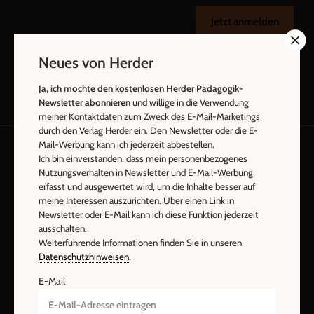
Jetzt anmelden
Neues von Herder
Ja, ich möchte den kostenlosen Herder Pädagogik-
Newsletter abonnieren
und willige in die Verwendung
meiner Kontaktdaten zum Zweck des E-Mail-Marketings
durch den Verlag Herder ein. Den Newsletter oder die E-
Mail-Werbung kann ich jederzeit abbestellen.
Ich bin einverstanden, dass mein personenbezogenes
AGB und Widerrufsbelehrung
Datenschutz
Nutzungsverhalten in Newsletter und E-Mail-Werbung
erfasst und ausgewertet wird, um die Inhalte besser auf
Barrierefreiheit
Impressum
meine Interessen auszurichten. Über einen Link in
Newsletter oder E-Mail kann ich diese Funktion jederzeit
ausschalten.
Vertrag widerrufen
Abo online kündigen
Weiterführende Informationen finden Sie in unseren
Datenschutzhinweisen
.
E-Mail