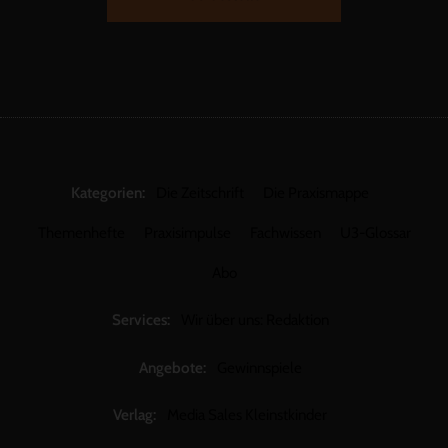
Kategorien:
Die Zeitschrift
Die Praxismappe
Themenhefte
Praxisimpulse
Fachwissen
U3-Glossar
Abo
Services:
Wir über uns: Redaktion
Angebote:
Gewinnspiele
Verlag:
Media Sales Kleinstkinder