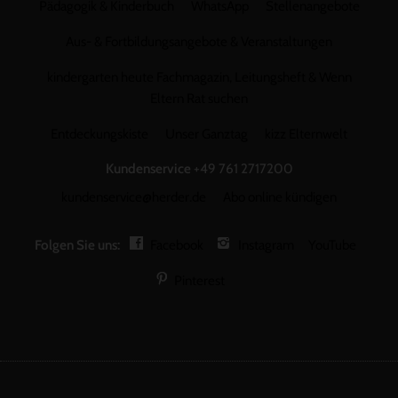
Pädagogik & Kinderbuch
WhatsApp
Stellenangebote
Aus- & Fortbildungsangebote & Veranstaltungen
kindergarten heute Fachmagazin, Leitungsheft & Wenn
Eltern Rat suchen
Entdeckungskiste
Unser Ganztag
kizz Elternwelt
Kundenservice
+49 761 2717200
kundenservice@herder.de
Abo online kündigen
Folgen Sie uns:
Facebook
Instagram
YouTube
Pinterest