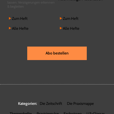
lassen: Verzögerungen erkennen
& begleiten
Zum Heft
Zum Heft
Alle Hefte
Alle Hefte
Abo bestellen
Kategorien:
Die Zeitschrift
Die Praxismappe
Themenhefte
Praxisimpulse
Fachwissen
U3-Glossar