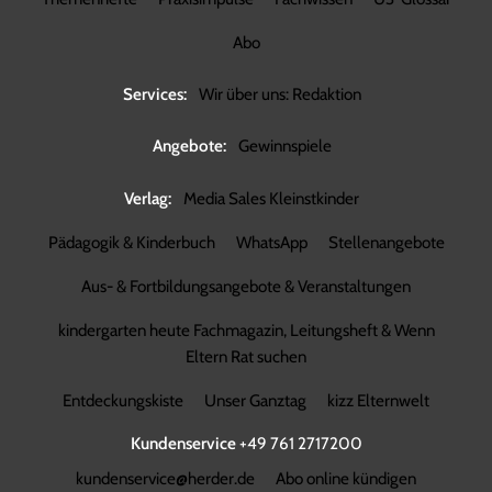
Abo
Services:
Wir über uns: Redaktion
Angebote:
Gewinnspiele
Verlag:
Media Sales Kleinstkinder
Pädagogik & Kinderbuch
WhatsApp
Stellenangebote
Aus- & Fortbildungsangebote & Veranstaltungen
kindergarten heute Fachmagazin, Leitungsheft & Wenn
Eltern Rat suchen
Entdeckungskiste
Unser Ganztag
kizz Elternwelt
Kundenservice
+49 761 2717200
kundenservice@herder.de
Abo online kündigen