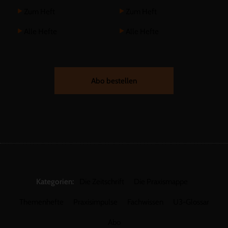
Zum Heft
Zum Heft
Alle Hefte
Alle Hefte
Abo bestellen
Kategorien:
Die Zeitschrift
Die Praxismappe
Themenhefte
Praxisimpulse
Fachwissen
U3-Glossar
Abo