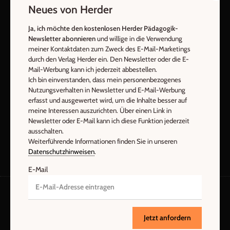
Mail kann ich diese Funktion jederzeit ausschalten.
Neues von Herder
Weiterführende Informationen finden Sie in unseren
Ja, ich möchte den kostenlosen Herder Pädagogik-
Datenschutzhinweisen
.
Newsletter abonnieren
und willige in die Verwendung
meiner Kontaktdaten zum Zweck des E-Mail-Marketings
E-Mail
durch den Verlag Herder ein. Den Newsletter oder die E-
Mail-Werbung kann ich jederzeit abbestellen.
Ich bin einverstanden, dass mein personenbezogenes
Nutzungsverhalten in Newsletter und E-Mail-Werbung
Jetzt anmelden
erfasst und ausgewertet wird, um die Inhalte besser auf
meine Interessen auszurichten. Über einen Link in
Newsletter oder E-Mail kann ich diese Funktion jederzeit
ausschalten.
Weiterführende Informationen finden Sie in unseren
Datenschutzhinweisen
.
E-Mail
AGB und Widerrufsbelehrung
Datenschutz
Jetzt anfordern
Barrierefreiheit
Impressum