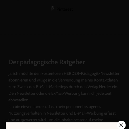
Pinterest
Der pädagogische Ratgeber
Ja, ich möchte den kostenlosen HERDER-Pädagogik-Newsletter
abonnieren
und willige in die Verwendung meiner Kontaktdaten
zum Zweck des E-Mail-Marketings durch den Verlag Herder ein.
Den Newsletter oder die E-Mail-Werbung kann ich jederzeit
abbestellen.
Ich bin einverstanden, dass mein personenbezogenes
Nutzungsverhalten in Newsletter und E-Mail-Werbung erfasst
und ausgewertet wird, um die Inhalte besser auf meine
Interessen auszurichten. Über einen Link in Newsletter oder E-