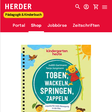
HERDER-MENÜ
Pädagogik & Kinderbuch
Portal
Shop
Jobbörse
Zeitschriften