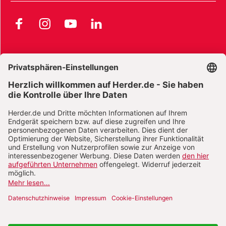
Facebook
Instagram
YouTube
LinkedIn
AGB und Widerrufsbelehrung
Widerrufsbelehrung Bücher
Widerrufsbelehrung E-Books
Widerrufsbelehrung Zeitschriften
Datenschutz
Datenschutz Social Media
Barrierefreiheit
Impressum
Vertrag widerrufen
Abo online kündigen