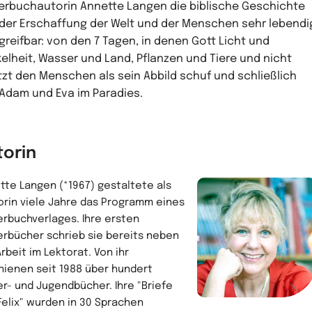
erbuchautorin Annette Langen die biblische Geschichte
der Erschaffung der Welt und der Menschen sehr lebendi
greifbar: von den 7 Tagen, in denen Gott Licht und
elheit, Wasser und Land, Pflanzen und Tiere und nicht
tzt den Menschen als sein Abbild schuf und schließlich
Adam und Eva im Paradies.
torin
tte Langen (*1967) gestaltete als
orin viele Jahre das Programm eines
erbuchverlages. Ihre ersten
erbücher schrieb sie bereits neben
rbeit im Lektorat. Von ihr
hienen seit 1988 über hundert
er- und Jugendbücher. Ihre "Briefe
Felix" wurden in 30 Sprachen