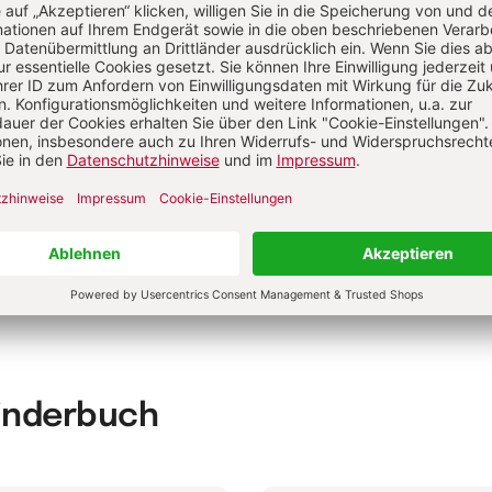
ristentum
Die Bibel - Altes und Neues Testament
e Herder-Übersetzung der Bibel
Israel: Wanderndes Gottesvolk
belverse
Versuchung
eichnis von den Arbeitern im Weinberg
Apostel
Volk Gottes
e Schöpfungsgeschichte für Kinder
Kinderbuch