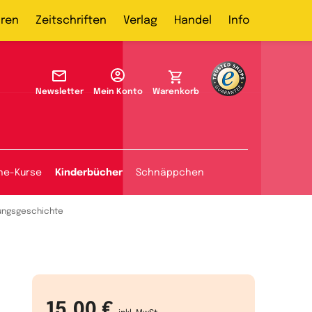
ren
Zeitschriften
Verlag
Handel
Info
Newsletter
Mein Konto
Warenkorb
ine-Kurse
Kinderbücher
Schnäppchen
ungsgeschichte
15,00 €