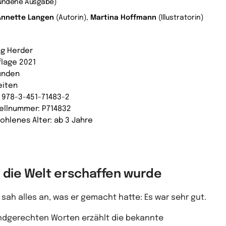
undene Ausgabe)
Annette Langen
(Autorin),
Martina Hoffmann
(Illustratorin)
ag Herder
flage 2021
unden
eiten
: 978-3-451-71483-2
ellnummer: P714832
ohlenes Alter: ab 3 Jahre
s die Welt erschaffen wurde
 sah alles an, was er gemacht hatte: Es war sehr gut.
indgerechten Worten erzählt die bekannte