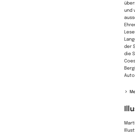
über
und v
aussc
Ehren
Lese
Lang
der 
die 
Coes
Berg
Auto
Me
Ill
Mart
Illus