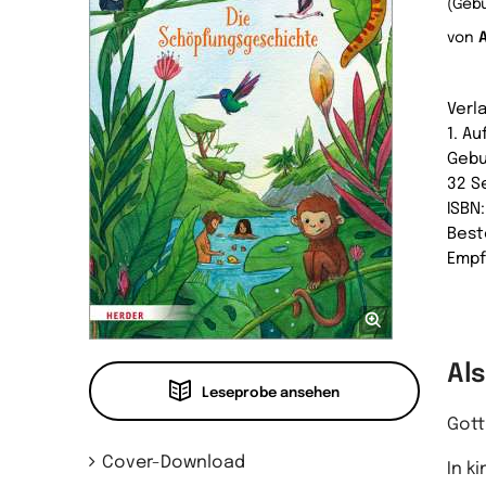
(Geb
von
Verl
1. Au
Geb
32 S
ISBN
Best
Empf
Al
Leseprobe ansehen
Gott
Cover-Download
In k