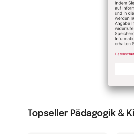
Ch
Di
Bi
Gl
Di
Topseller Pädagogik & 