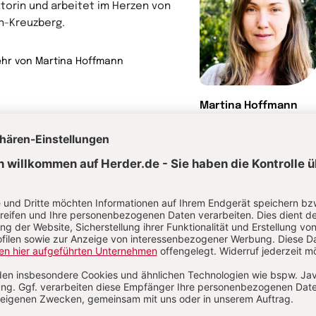
ktorin und arbeitet im Herzen von
in-Kreuzberg.
hr von Martina Hoffmann
Martina Hoffmann
Illustratorin, Motion
Designerin
rwandte Themen
höpfungsmythen und biblische Schöpfungserzählungen
noptischer Vergleich und synoptische Frage
Schöpfung