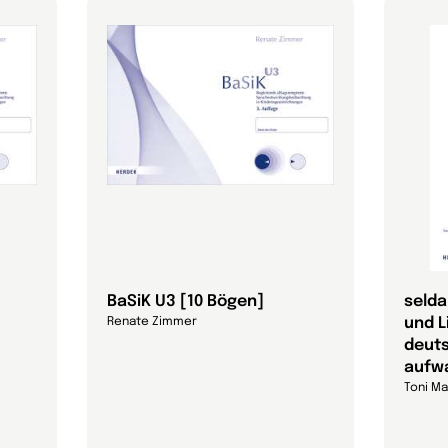
BaSiK U3 [10 Bögen]
selda
und L
Renate Zimmer
deut
aufw
Toni Ma