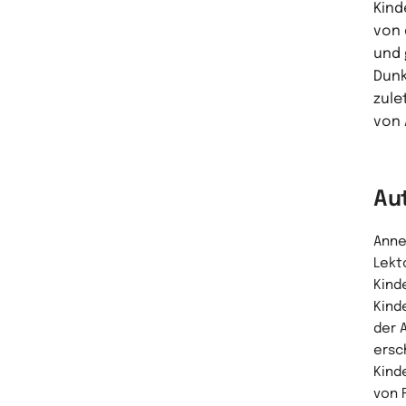
Kind
von 
und 
Dunk
zule
von 
Au
Anne
Lekt
Kind
Kind
der A
ersc
Kind
von 