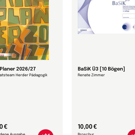
-Planer 2026/27
BaSiK Ü3 [10 Bögen]
ratsteam Herder Pädagogik
Renate Zimmer
0 €
10,00 €
dene Ausgabe
Broschur