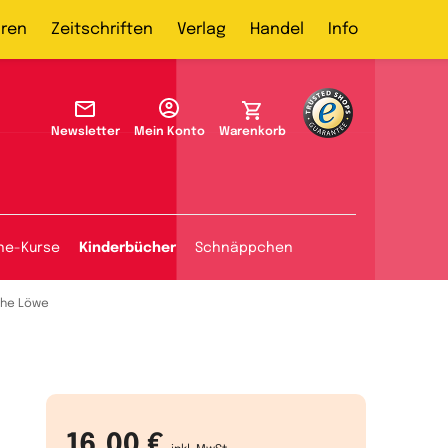
ren
Zeitschriften
Verlag
Handel
Info
Newsletter
Mein Konto
Warenkorb
ine-Kurse
Kinderbücher
Schnäppchen
che Löwe
16,00 €