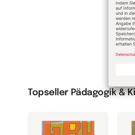
Ac
An
An
Topseller Pädagogik & 