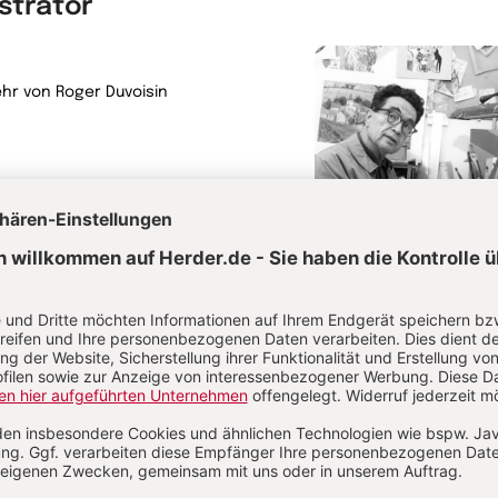
ustrator
hr von Roger Duvoisin
Roger Duvoisin
rwandte Themen
mishibai Erzähltheater im Kindergarten
Kranke Kinder in der Kita