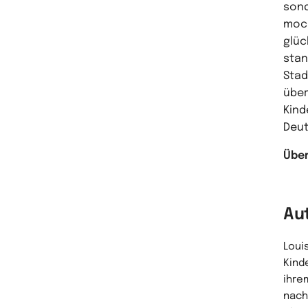
sond
moch
glüc
stan
Stad
über
Kind
Deut
Über
Au
Loui
Kind
ihre
nach