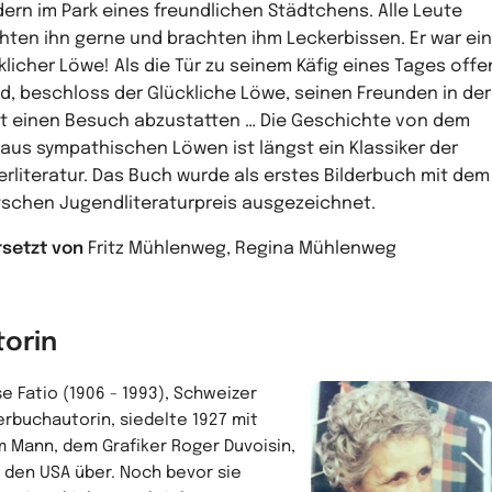
ern im Park eines freundlichen Städtchens. Alle Leute
ten ihn gerne und brachten ihm Leckerbissen. Er war ein
klicher Löwe! Als die Tür zu seinem Käfig eines Tages offe
d, beschloss der Glückliche Löwe, seinen Freunden in der
t einen Besuch abzustatten … Die Geschichte von dem
aus sympathischen Löwen ist längst ein Klassiker der
erliteratur. Das Buch wurde als erstes Bilderbuch mit dem
schen Jugendliteraturpreis ausgezeichnet.
setzt von
Fritz Mühlenweg, Regina Mühlenweg
torin
se Fatio (1906 - 1993), Schweizer
erbuchautorin, siedelte 1927 mit
m Mann, dem Grafiker Roger Duvoisin,
 den USA über. Noch bevor sie