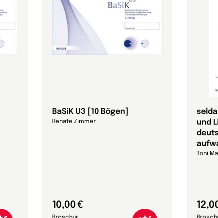
BaSiK U3 [10 Bögen]
selda
und L
Renate Zimmer
deut
aufw
Toni Ma
10,00 €
12,0
Broschur
Brosch