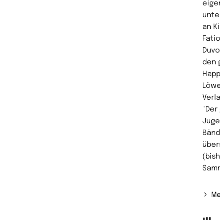
eige
unte
an K
Fati
Duvo
den 
Happy
Löwe
Verl
"Der
Juge
Bänd
über
(bis
Samm
Me