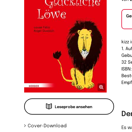
Ge
kizz 
1. Au
Geb
32 S
ISBN
Best
Empf
Leseprobe ansehen
De
Cover-Download
Es w