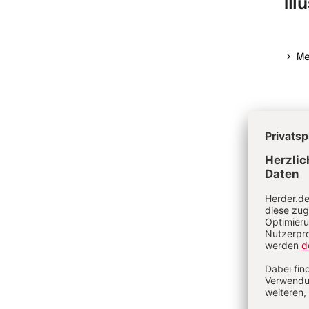
Ill
Me
Ve
Ka