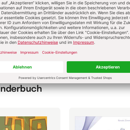
htsamkeit und Entspannung
Angst und Einsamkeit überwinden
gst vor Krankheiten
Das eigene Glück finden
gst verstehen und damit umgehen
Freundschaft
Kinderbuch