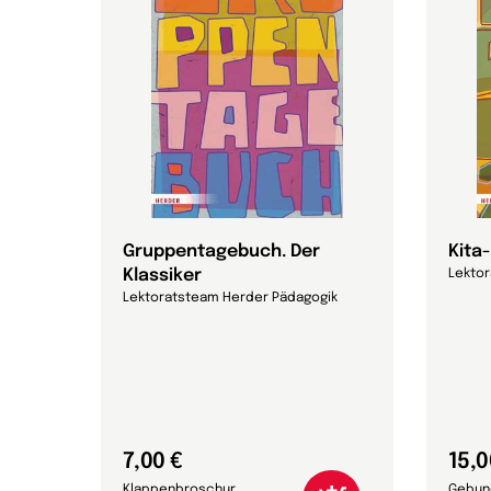
att
Gruppentagebuch. Der
Kita
Klassiker
Lekto
Lektoratsteam Herder Pädagogik
7,00 €
15,0
Klappenbroschur
Gebun