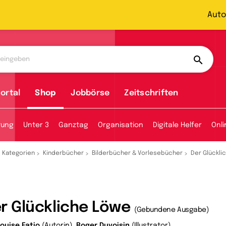
Auto
ortal
Shop
Jobbörse
Zeitschriften
tung
Unter 3
Ganztag
Organisation
Digitale Helfer
Onl
Kategorien
Kinderbücher
Bilderbücher & Vorlesebücher
Der Glückli
r Glückliche Löwe
(Gebundene Ausgabe)
Louise Fatio
(Autorin),
Roger Duvoisin
(Illustrator)