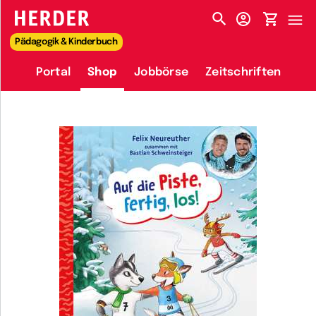
HERDER-MENÜ
Pädagogik & Kinderbuch
Portal
Shop
Jobbörse
Zeitschriften