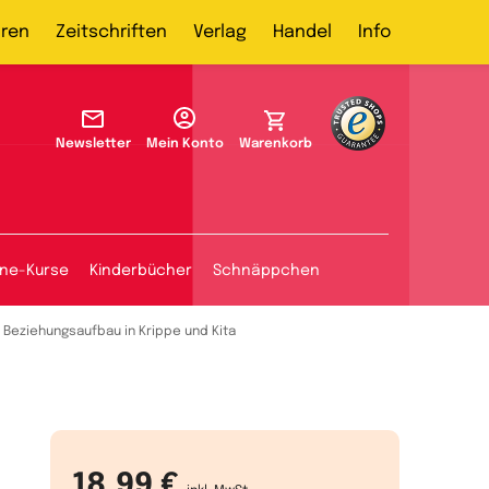
ren
Zeitschriften
Verlag
Handel
Info
Newsletter
Mein Konto
Warenkorb
ine-Kurse
Kinderbücher
Schnäppchen
Beziehungsaufbau in Krippe und Kita
18,99 €