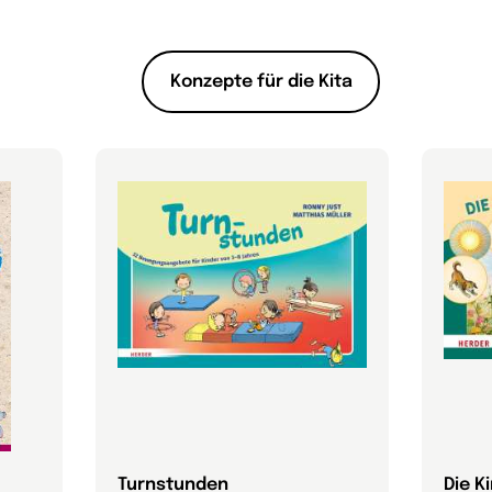
Konzepte für die Kita
Turnstunden
Die K