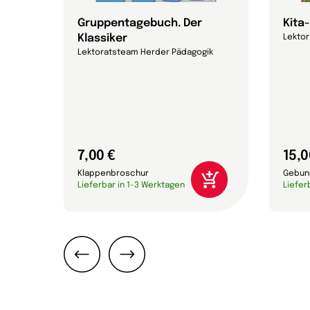
n in
Gruppentagebuch. Der
Kita
Klassiker
Lekto
Lektoratsteam Herder Pädagogik
7,00 €
15,0
Klappenbroschur
Gebun
Lieferbar in 1-3 Werktagen
Liefer
Zurück
Weiter