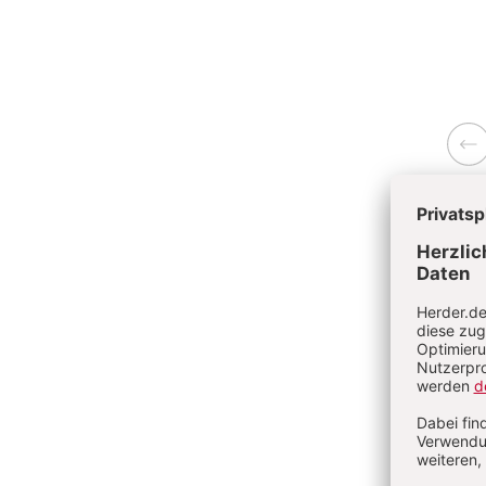
Zurü
Ve
Ru
Di
Kr