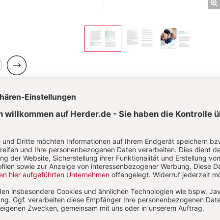
ck
Weiter
rwandte Themen
hephasen und Entspannung in der Kita
e Eingewöhnung in Krippe oder Kindergarten
anke Kinder in der Kita