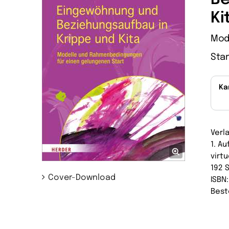
Ki
Mod
Star
Ka
Verl
1. Au
virtu
192 
Cover-Download
ISBN
Best