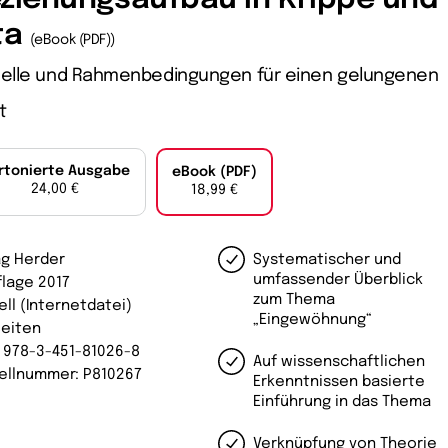
ta
(eBook (PDF))
elle und Rahmenbedingungen für einen gelungenen
t
rtonierte Ausgabe
eBook (PDF)
24,00 €
18,99 €
ag Herder
Systematischer und
umfassender Überblick
flage 2017
zum Thema
ell (Internetdatei)
„Eingewöhnung“
Seiten
: 978-3-451-81026-8
Auf wissenschaftlichen
ellnummer: P810267
Erkenntnissen basierte
Einführung in das Thema
Verknüpfung von Theorie