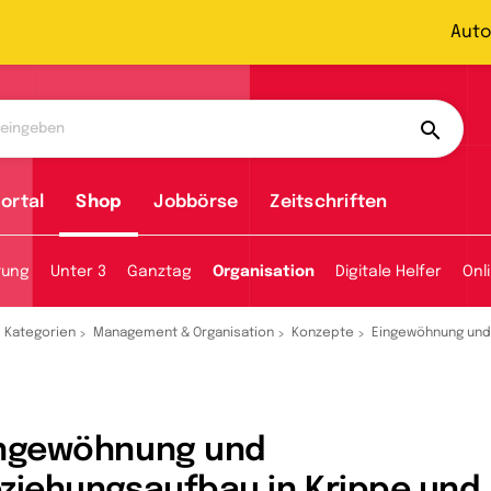
Auto
ortal
Shop
Jobbörse
Zeitschriften
tung
Unter 3
Ganztag
Organisation
Digitale Helfer
Onl
Kategorien
Management & Organisation
Konzepte
Eingewöhnung und 
ngewöhnung und
ziehungsaufbau in Krippe und