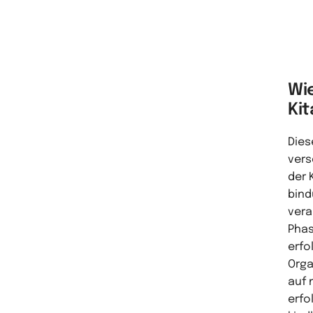
Wi
Kit
Dies
vers
der 
bind
vera
Phas
erfo
Orga
auf 
erfo