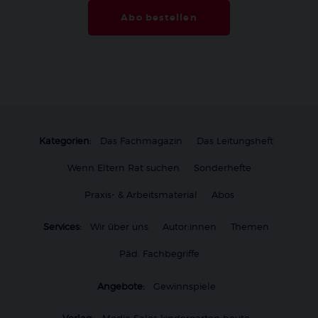
Abo bestellen
Kategorien:
Das Fachmagazin
Das Leitungsheft
Wenn Eltern Rat suchen
Sonderhefte
Praxis- & Arbeitsmaterial
Abos
Services:
Wir über uns
Autor:innen
Themen
Päd. Fachbegriffe
Angebote:
Gewinnspiele
Verlag:
Media Sales kindergarten heute