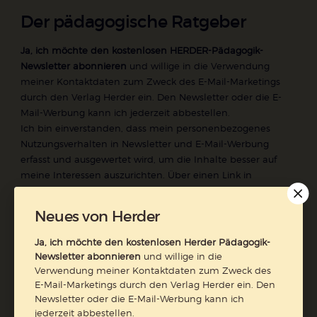
Der pädagogische Ratgeber
Ja, ich möchte den kostenlosen HERDER-Pädagogik-
Newsletter abonnieren
und willige in die Verwendung
meiner Kontaktdaten zum Zweck des E-Mail-Marketings
durch den Verlag Herder ein. Den Newsletter oder die E-
Mail-Werbung kann ich jederzeit abbestellen.
Ich bin einverstanden, dass mein personenbezogenes
Nutzungsverhalten in Newsletter und E-Mail-Werbung
erfasst und ausgewertet wird, um die Inhalte besser auf
meine Interessen auszurichten. Über einen Link in
Newsletter oder E-Mail kann ich diese Funktion jederzeit
ausschalten.
Neues von Herder
Weiterführende Informationen finden Sie in unseren
Datenschutzhinweisen
.
Ja, ich möchte den kostenlosen Herder Pädagogik-
Newsletter abonnieren
und willige in die
E-Mail
Verwendung meiner Kontaktdaten zum Zweck des
E-Mail-Marketings durch den Verlag Herder ein. Den
Newsletter oder die E-Mail-Werbung kann ich
jederzeit abbestellen.