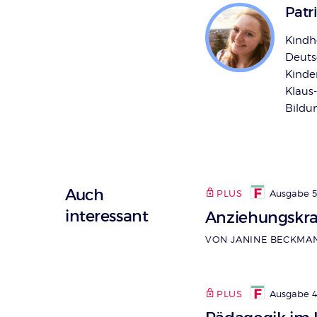
Patr
Kindh
Deutsc
Kinde
Klaus
Bildun
Auch
PLUS
Ausgabe 5_
interessant
Anziehungskra
VON JANINE BECKMA
PLUS
Ausgabe 4