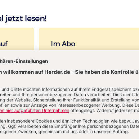
l jetzt lesen!
auf
Im Abo
rtikel als
Ihr Plus: Zugriff auch auf alle anderen Artikel im
Abo-Bereich
fügbar
1 Heft + 1 Heft digital 0,00 €
76,40 € für 10 Ausgaben pro Jahr 
danach
Digitalzugang
St
inkl. MwSt., zzgl. 13,50 € Versand (D)
IM ABO
IM DIGITAL-ABO
llen