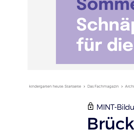
kindergarten heute: Startseite
Das Fachmagazin
Arch
MINT-Bild
:
Brück