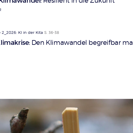
 Klimawandel
Resilient in die Zukunft
:
R
2_2026: KI in der Kita
S. 36-38
Klimakrise
Den Klimawandel begreifbar m
: