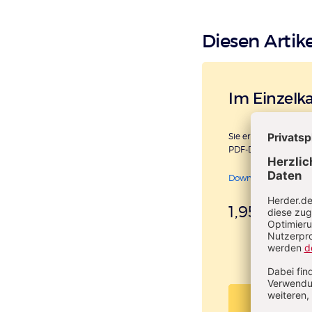
Diesen Artike
Im Einzelk
Sie erhalten diesen A
PDF-Datei.
Download sofort ver
1,95 €
inkl. Mw
PDF beste