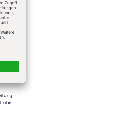
eitung
 frühe