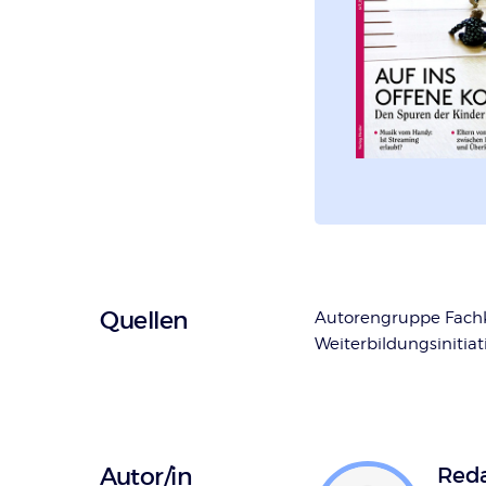
Überschrift
Quellen
Autorengruppe Fachk
Weiterbildungsinitiat
Artikel-
Infos
Autor/in
Reda