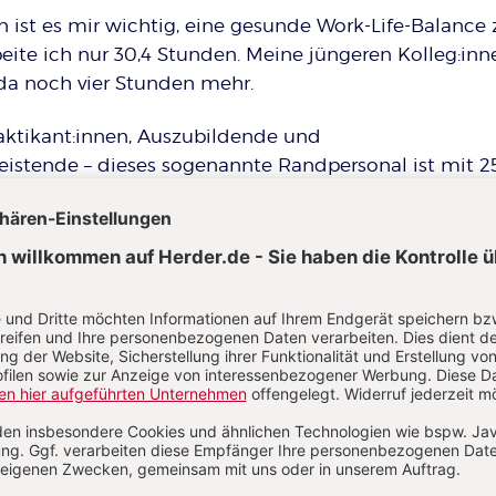
en ist es mir wichtig, eine gesunde Work-Life-Balance 
eite ich nur 30,4 Stunden. Meine jüngeren Kolleg:inn
 da noch vier Stunden mehr.
aktikant:innen, Auszubildende und
leistende – dieses sogenannte Randpersonal ist mit 25
e jünger als das Kernpersonal mit circa 41,2 Jahren.
e des Personals in unserem Team ist 50 Jahre oder ält
zu den 18 Prozent der älteren Kita-Teams in Deutsch
er Kita-Leitungen in Deutschland sind mindestens 50
hl bis zur Rente in ihren Einrichtungen bleiben.
nd meine Teammitglieder 39,1 Jahre alt.
 meiner Einrichtung zeigt sich auch der Altersunters
t 33,4 Jahre alt und damit mindestens 7 Jahre jünger a