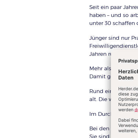
Seit ein paar Jahr
haben – und so arb
unter 30 schaffen
Jünger sind nur Pr
Freiwilligendienst
Jahren rund 16 Jahr
Mehr als die Hälft
Damit gehören wir 
Rund ein Viertel d
alt. Die werden wo
Im Durchschnitt si
Bei den Männern in
Sie sind im Schnit