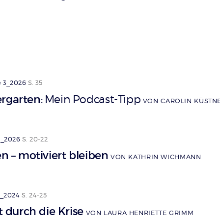
 3_2026
S. 35
ergarten
Mein Podcast-Tipp
:
VON CAROLIN KÜSTN
2_2026
S. 20-22
en – motiviert bleiben
VON KATHRIN WICHMANN
3_2024
S. 24-25
ft durch die Krise
VON LAURA HENRIETTE GRIMM