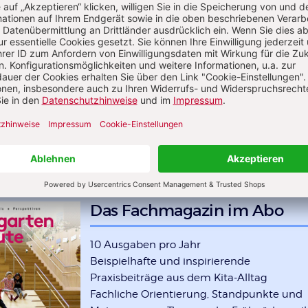
 ihr das?
 gemischt. Die meisten sind, wie ich, ausgebildete
 schon lange dabei. Studierte Fachkräfte sind mit 40
r. Auch Kinderpfleger:innen und Sozialassistent:inne
eam, die sind noch jünger.
Das Fachmagazin im Abo
10 Ausgaben pro Jahr
Beispielhafte und inspirierende
Praxisbeiträge aus dem Kita-Alltag
Fachliche Orientierung, Standpunkte und