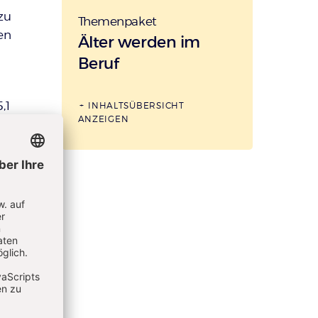
zu
Themenpaket
en
:
Älter werden im
Beruf
,1
INHALTSÜBERSICHT
ANZEIGEN
er.
land.
 Jahre
chied.
ls ihre