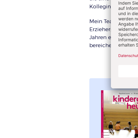
Kolleginnen. Kennt
Mein Team ist sehr
Erzieher:innen und
Jahren etwas jünge
bereichern unser T