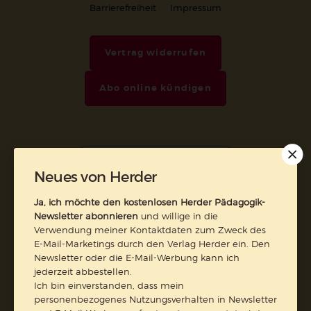
Barrierefreiheit
Impressum
Vertrag widerrufen
Abo online kündigen
Neues von Herder
Ja, ich möchte den kostenlosen Herder Pädagogik-
Newsletter abonnieren
und willige in die
Verwendung meiner Kontaktdaten zum Zweck des
E-Mail-Marketings durch den Verlag Herder ein. Den
Nach oben
Newsletter oder die E-Mail-Werbung kann ich
jederzeit abbestellen.
Ich bin einverstanden, dass mein
personenbezogenes Nutzungsverhalten in Newsletter