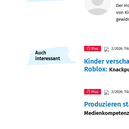
Artikel-
Der Ho
von Ki
Infos
gewid
Plus
2/2026: Ti
Auch
interessant
Kinder verscha
Roblox
:
Knackpu
Plus
2/2026: Ti
Produzieren s
Medienkompetenz