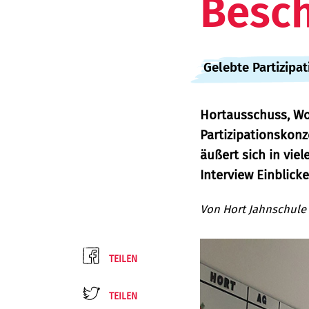
Besc
:
Gelebte Partizipa
Hortausschuss, Wo
Partizipationskon
äußert sich in vie
Interview Einblick
Von
Hort Jahnschule
TEILEN
TEILEN