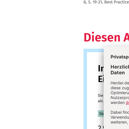
8, S. 19-21, Best Practic
Diesen A
Im
Einzelk
Sie erhalten diesen
als PDF-Datei.
Download sofort v
2,95 €