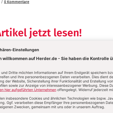
e /
0 Kommentare
rtikel jetzt lesen!
Im Abo
auf
Ihr Plus: Zugriff auch auf alle anderen Artikel im
Abo-Bereich
 Artikel
1 Heft + 1 Heft digital 0,00 €
38,60 € für 4 Ausgaben pro Jahr +
danach
erfügbar
Digitalzugang
inkl. MwSt., versandkostenfrei