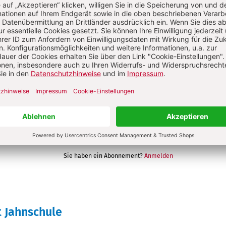
wSt
Im Abo
Im Digital-Abo
ellen
Abo testen
Sie haben ein Abonnement?
Anmelden
t Jahnschule