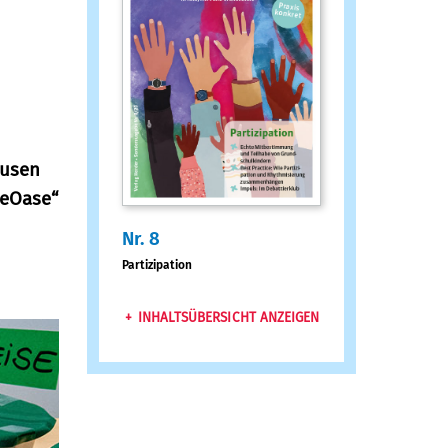
ausen
seOase“
Nr. 8
:
Partizipation
INHALTSÜBERSICHT ANZEIGEN