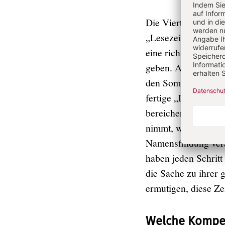
Die Viertklässlerin
„Lesezeit“ war ihr 
eine richtige Wahl 
geben. Am Ende hab
den Sommerferien h
fertige „Lese Oase“
bereichernd! Die K
nimmt, wie sie es t
Namensfindung vera
haben jeden Schritt 
die Sache zu ihrer
ermutigen, diese Zei
Welche Kompet