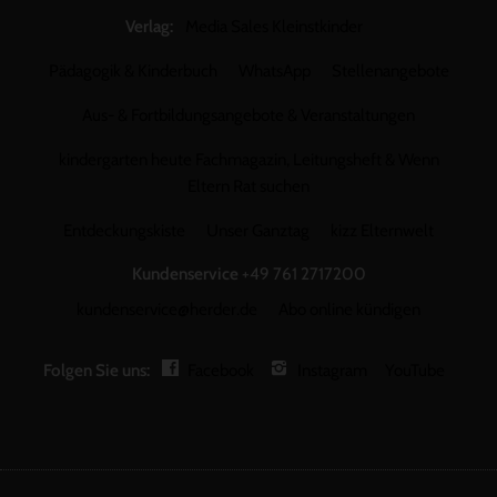
Verlag:
Media Sales Kleinstkinder
Pädagogik & Kinderbuch
WhatsApp
Stellenangebote
Aus- & Fortbildungsangebote & Veranstaltungen
kindergarten heute Fachmagazin, Leitungsheft & Wenn
Eltern Rat suchen
Entdeckungskiste
Unser Ganztag
kizz Elternwelt
Kundenservice
+49 761 2717200
kundenservice@herder.de
Abo online kündigen
Folgen Sie uns:
Facebook
Instagram
YouTube