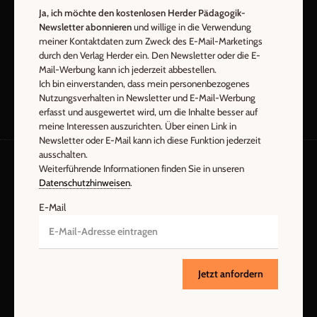
Ja, ich möchte den kostenlosen Herder Pädagogik-
Newsletter abonnieren
und willige in die Verwendung
Jetzt anmelden
meiner Kontaktdaten zum Zweck des E-Mail-Marketings
durch den Verlag Herder ein. Den Newsletter oder die E-
Mail-Werbung kann ich jederzeit abbestellen.
Ich bin einverstanden, dass mein personenbezogenes
Nutzungsverhalten in Newsletter und E-Mail-Werbung
erfasst und ausgewertet wird, um die Inhalte besser auf
meine Interessen auszurichten. Über einen Link in
Newsletter oder E-Mail kann ich diese Funktion jederzeit
ausschalten.
Weiterführende Informationen finden Sie in unseren
Datenschutzhinweisen
.
AGB und Widerrufsbelehrung
Datenschutz
Barrierefreiheit
Impressum
E-Mail
Vertrag widerrufen
Abo online kündigen
Jetzt anfordern