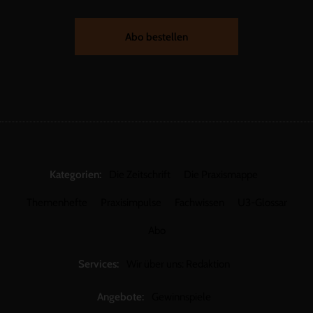
Abo bestellen
Kategorien:
Die Zeitschrift
Die Praxismappe
Themenhefte
Praxisimpulse
Fachwissen
U3-Glossar
Abo
Services:
Wir über uns: Redaktion
Angebote:
Gewinnspiele