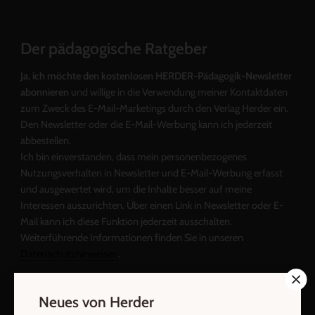
Der pädagogische Ratgeber
Ja, ich möchte den kostenlosen HERDER-Pädagogik-Newsletter
abonnieren
und willige in die Verwendung meiner Kontaktdaten
zum Zweck des E-Mail-Marketings durch den Verlag Herder ein.
Den Newsletter oder die E-Mail-Werbung kann ich jederzeit
abbestellen.
Ich bin einverstanden, dass mein personenbezogenes
Nutzungsverhalten in Newsletter und E-Mail-Werbung erfasst
und ausgewertet wird, um die Inhalte besser auf meine
Interessen auszurichten. Über einen Link in Newsletter oder E-
Mail kann ich diese Funktion jederzeit ausschalten.
Weiterführende Informationen finden Sie in unseren
Datenschutzhinweisen
.
E-Mail
Neues von Herder