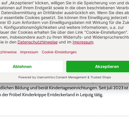
Sie haben ein Abonnement?
Anmelden
stine Steinmetzer
ine Steinmetzer ist klinische Sprechwissenschaftlerin und Sozialpädago
ahren befasst sie sich mit unterschiedlichen Schwerpunktthemen der
dlichen Bildung und berät Kindertageseinrichtungen. Seit Juli 2023 ist s
n der Fröbel Kinderkrippe Entdeckerland in Leipzig tätig.