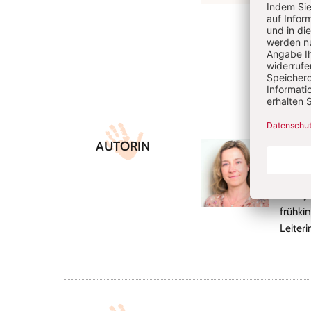
Überschrift
Artikel-
AUTORIN
Chri
Infos
Christ
zehn J
frühkin
Leiteri