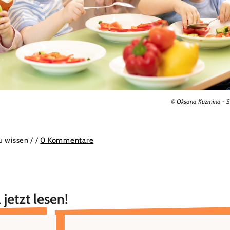
© Oksana Kuzmina - S
zu wissen /
/
0 Kommentare
 jetzt lesen!