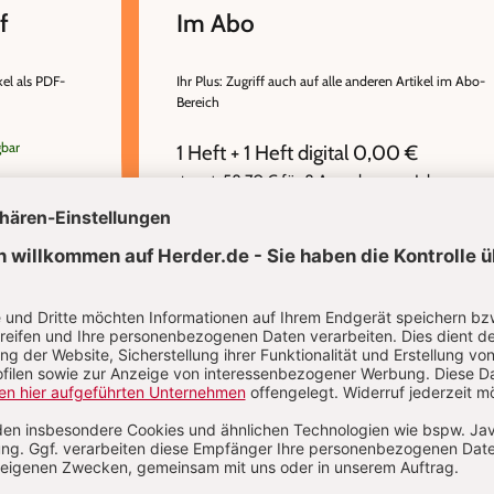
f
Im Abo
kel als PDF-
Ihr Plus: Zugriff auch auf alle anderen Artikel im Abo-
Bereich
gbar
1 Heft + 1 Heft digital 0,00 €
58,70 € für 8 Ausgaben pro Jahr +
danach
Digitalzugang
inkl. MwSt., zzgl. 11,20 € Versand (D)
IM ABO
IM DIGITAL-ABO
Abo testen