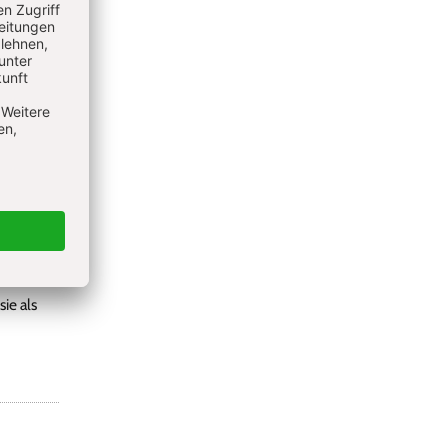
gin. Seit
ie als