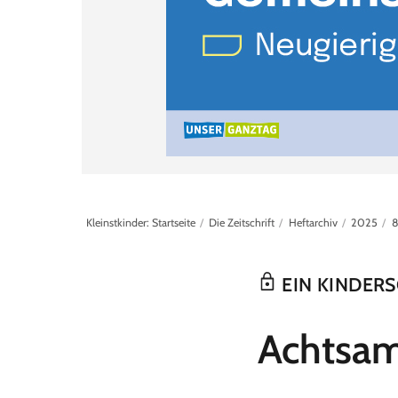
Kleinstkinder: Startseite
Die Zeitschrift
Heftarchiv
2025
8
EIN KINDER
:
Achtsam