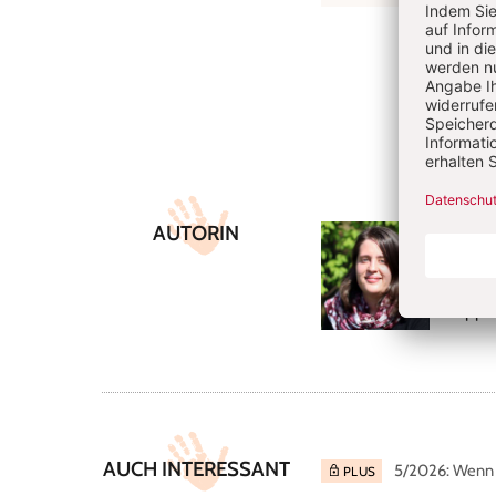
Überschrift
Artikel-
AUTORIN
Nath
Infos
Nathali
Krippe
AUCH INTERESSANT
5/2026: Wenn 
PLUS