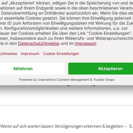
Sie haben ein Abonnement?
Anmelden
alie Rahm
e Rahm ist Erzieherin und Fachkraft für Kleinkindpädagogik. Sie arbeite
 der städtischen „Kita am Löwenbergpark“ in Gengenbach.
Worte auf sich warten lassen: Verzögerungen erkennen & begleiten
S.