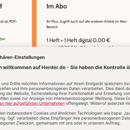
f
Im Abo
kel als PDF-
Ihr Plus: Zugriff auch auf alle anderen Artikel im Abo-
Bereich
gbar
1 Heft + 1 Heft digital 0,00 €
58,70 € für 8 Ausgaben pro Jahr +
danach
Digitalzugang
inkl. MwSt., zzgl. 11,20 € Versand (D)
IM ABO
IM DIGITAL-ABO
Abo testen