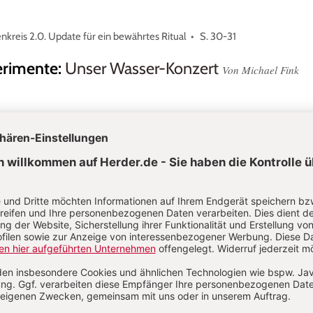
kreis 2.0. Update für ein bewährtes Ritual
S. 30-31
erimente
:
Unser Wasser-Konzert
Von Michael Fink
s uns Ball spielen!” Sprachentwicklung & Bewegung
S. 16
hte Kerzen in der Kita?
Von Ramona Noll, Ljerka Knesevic
ssori-Jubiläum. Auf den Anfang kommt es an
S. 26-27
t Luft
:
Fähnchen im Wind
Von Petra Ahrens, Monika Kla