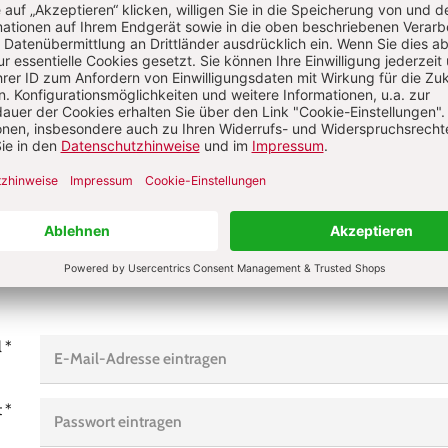
Komment
über Ihren Kommentar
 KOMMENTIEREN
ALS GAST KOMMENTIEREN
l
*
t
*