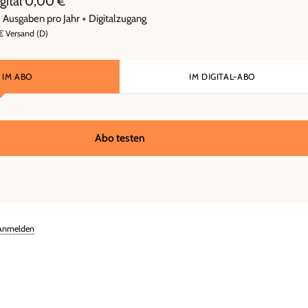
digital 0,00 €
8 Ausgaben pro Jahr + Digitalzugang
 € Versand (D)
IM ABO
IM DIGITAL-ABO
Abo testen
Anmelden