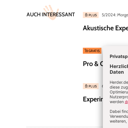
Artikel-
AUCH INTERESSANT
5/2024: Morgen
Infos
PLUS
Akustische Exp
7/2021: „Las
GRATIS
Pro & Contra
:
Ec
6/2020: Monte
PLUS
Experimente mi