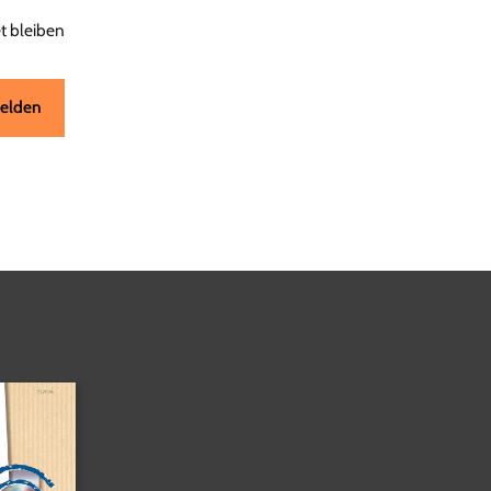
 bleiben
elden