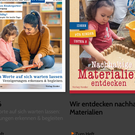
6
Wir entdecken nachha
Materialien
te auf sich warten lassen:
ungen erkennen & begleiten
ft
Zum Heft