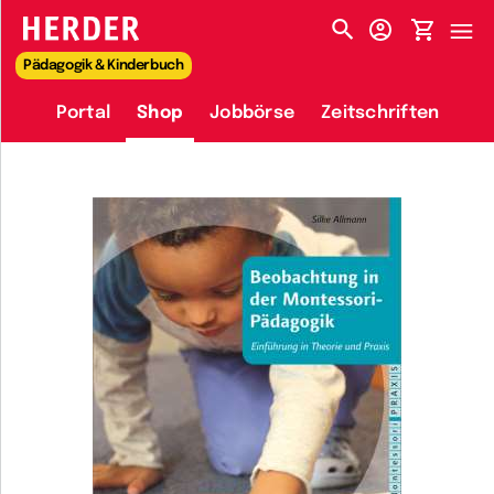
HERDER-MENÜ
Pädagogik & Kinderbuch
Portal
Shop
Jobbörse
Zeitschriften