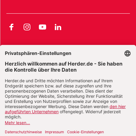
Facebook
Instagram
YouTube
LinkedIn
AGB und Widerrufsbelehrung
Widerrufsbelehrung Bücher
Widerrufsbelehrung E-Books
Widerrufsbelehrung Zeitschriften
Datenschutz
Datenschutz Social Media
Barrierefreiheit
Impressum
Vertrag widerrufen
Abo online kündigen