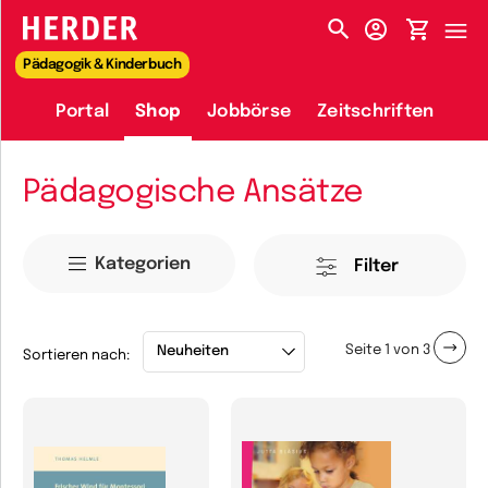
HERDER-MENÜ
Pädagogik & Kinderbuch
Portal
Shop
Jobbörse
Zeitschriften
Pädagogische Ansätze
Kategorien
Filter
Seite
1
von
3
Sortieren nach: