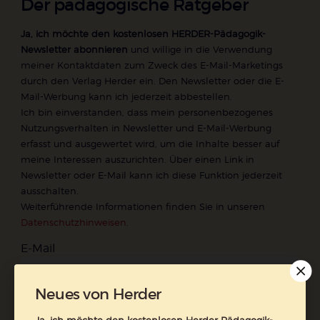
Der pädagogische Ratgeber
Ja, ich möchte den kostenlosen HERDER-Pädagogik-
Newsletter abonnieren
und willige in die Verwendung
meiner Kontaktdaten zum Zweck des E-Mail-Marketings
durch den Verlag Herder ein. Den Newsletter oder die E-
Mail-Werbung kann ich jederzeit abbestellen.
Ich bin einverstanden, dass mein personenbezogenes
Nutzungsverhalten in Newsletter und E-Mail-Werbung
erfasst und ausgewertet wird, um die Inhalte besser auf
meine Interessen auszurichten. Über einen Link in
Newsletter oder E-Mail kann ich diese Funktion jederzeit
ausschalten.
Weiterführende Informationen finden Sie in unseren
Datenschutzhinweisen
.
E-Mail
Neues von Herder