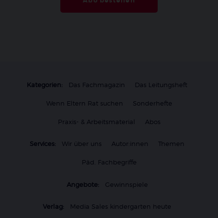
Abo bestellen
Kategorien:
Das Fachmagazin
Das Leitungsheft
Wenn Eltern Rat suchen
Sonderhefte
Praxis- & Arbeitsmaterial
Abos
Services:
Wir über uns
Autor:innen
Themen
Päd. Fachbegriffe
Angebote:
Gewinnspiele
Verlag:
Media Sales kindergarten heute