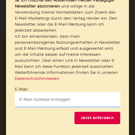
Ja, ich möchte den kostenlosen Herder Pädagogik-
Jetzt anmelden
Newsletter abonnieren
und willige in die
Verwendung meiner Kontaktdaten zum Zweck des
E-Mail-Marketings durch den Verlag Herder ein. Den
Newsletter oder die E-Mail-Werbung kann ich
jederzeit abbestellen.
Ich bin einverstanden, dass mein
personenbezogenes Nutzungsverhalten in Newsletter
und E-Mail-Werbung erfasst und ausgewertet wird,
AGB und Widerrufsbelehrung
Datenschutz
um die Inhalte besser auf meine Interessen
Barrierefreiheit
Impressum
auszurichten. Über einen Link in Newsletter oder E-
Mail kann ich diese Funktion jederzeit ausschalten.
Weiterführende Informationen finden Sie in unseren
Vertrag widerrufen
Datenschutzhinweisen
.
E-Mail
Abo online kündigen
Jetzt anfordern