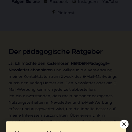
Folgen Sie uns:
Facebook
Instagram
YouTube
Pinterest
Der pädagogische Ratgeber
Ja, ich möchte den kostenlosen HERDER-Pädagogik-
Newsletter abonnieren
und willige in die Verwendung
meiner Kontaktdaten zum Zweck des E-Mail-Marketings
durch den Verlag Herder ein. Den Newsletter oder die E-
Mail-Werbung kann ich jederzeit abbestellen.
Ich bin einverstanden, dass mein personenbezogenes
Nutzungsverhalten in Newsletter und E-Mail-Werbung
erfasst und ausgewertet wird, um die Inhalte besser auf
meine Interessen auszurichten. Über einen Link in
Newsletter oder E-Mail kann ich diese Funktion jederzeit
ausschalten.