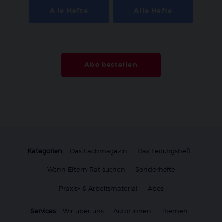
Alle Hefte
Alle Hefte
Abo bestellen
Kategorien:
Das Fachmagazin
Das Leitungsheft
Wenn Eltern Rat suchen
Sonderhefte
Praxis- & Arbeitsmaterial
Abos
Services:
Wir über uns
Autor:innen
Themen