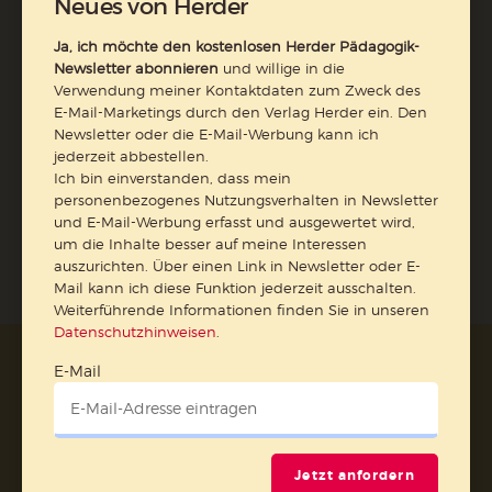
Neues von Herder
Weiterführende Informationen finden Sie in unseren
Datenschutzhinweisen
.
Ja, ich möchte den kostenlosen Herder Pädagogik-
Newsletter abonnieren
und willige in die
E-Mail
Verwendung meiner Kontaktdaten zum Zweck des
E-Mail-Marketings durch den Verlag Herder ein. Den
Newsletter oder die E-Mail-Werbung kann ich
jederzeit abbestellen.
Ich bin einverstanden, dass mein
Jetzt anmelden
personenbezogenes Nutzungsverhalten in Newsletter
und E-Mail-Werbung erfasst und ausgewertet wird,
um die Inhalte besser auf meine Interessen
auszurichten. Über einen Link in Newsletter oder E-
Mail kann ich diese Funktion jederzeit ausschalten.
Weiterführende Informationen finden Sie in unseren
Datenschutzhinweisen
.
AGB und Widerrufsbelehrung
Datenschutz
E-Mail
Barrierefreiheit
Impressum
Vertrag widerrufen
Jetzt anfordern