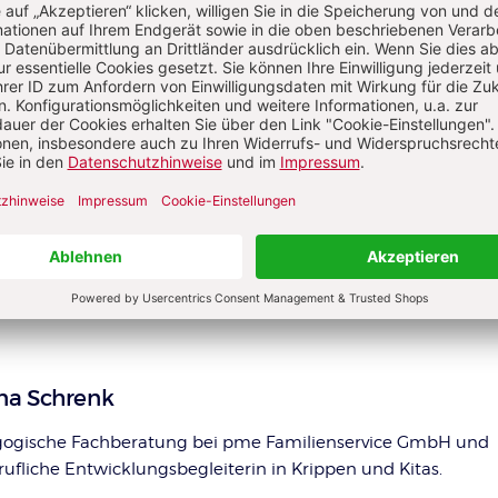
PLUS
Ausgabe 8_2025: Teams unterstützen,
Zusammenhalt fördern
S. 22-23
Psychische Gesundheit
:
Den Stresskreislauf durchbrech
Achtsam mit sich und den eigenen Bedürfnis
umgehen – auch während der Arbeit. Geht das
Überlastungen vorzubeugen, beginnt in den k
NA SCHRENK
na Schrenk
ogische Fachberatung bei pme Familienservice GmbH und
rufliche Entwicklungsbegleiterin in Krippen und Kitas.