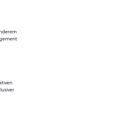
 anderem
nagement
ativen
lusiver