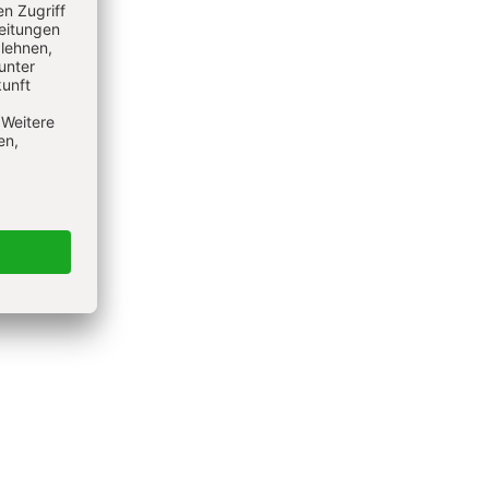
en
sen
?
leinsten