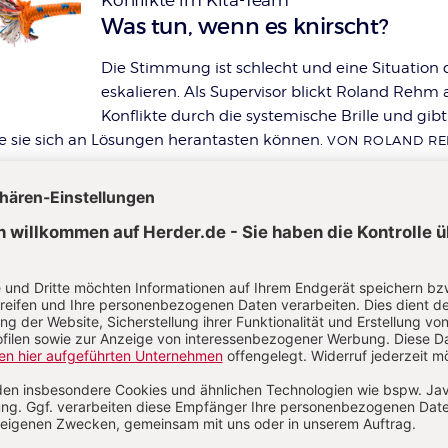
:
Was tun, wenn es knirscht?
Die Stimmung ist schlecht und eine Situation 
eskalieren. Als Supervisor blickt Roland Rehm 
Konflikte durch die systemische Brille und gibt
ie sie sich an Lösungen herantasten können.
VON ROLAND R
PLUS
Ausgabe 8_2025: Teams unterstützen,
Zusammenhalt fördern
S. 14-18
Erfahrungen eines Kita-Teams
:
Eine Krise ist keine Endstation
Die Kita „Regenbogenland“ ist dynamisch, bun
vielfältig. Das war nicht immer so. Erfahrungen
Teams, das nach einem schwierigen
s zusammengewachsen ist.
VON SANDRA ZIMMERLING