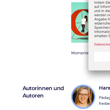
Momenten.
VON HAN
Autorinnen und
Han
Autoren
Pädag
freibe