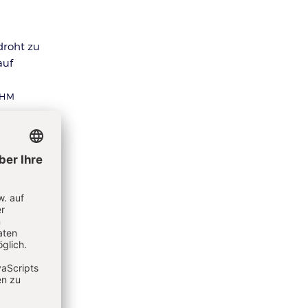
droht zu
auf
EHM
t und
 eines