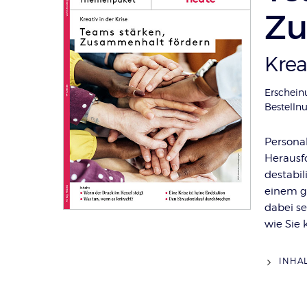
Zu
:
Krea
Erschein
Bestell
Personal
Herausf
destabil
einem g
dabei s
wie Sie
INHA