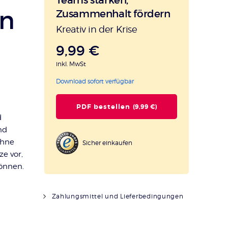
rn
Zusammenhalt fördern
:
Kreativ in der Krise
9,99 €
inkl. MwSt
Download sofort verfügbar
PDF bestellen
(9,99 €)
d
nd
ohne
Sicher einkaufen
e vor,
können.
Zahlungsmittel und Lieferbedingungen