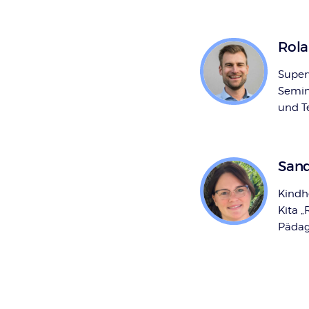
Rol
Super
Semin
und T
Sand
Kindhe
Kita „
Pädag