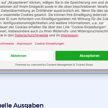
öse
Manfred Berger
uelle Ausgaben