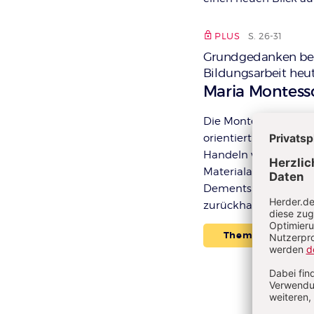
PLUS
S. 26-31
Grundgedanken bed
Bildungsarbeit heut
:
Maria Montess
Die Montessori-Pädag
orientiert und konse
Handeln wird ermögli
Materialangebot, das 
Dementsprechend ver
zurückhaltende Begl
Themenpaket: G