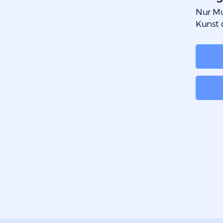
:
Nur Mu
Kunst