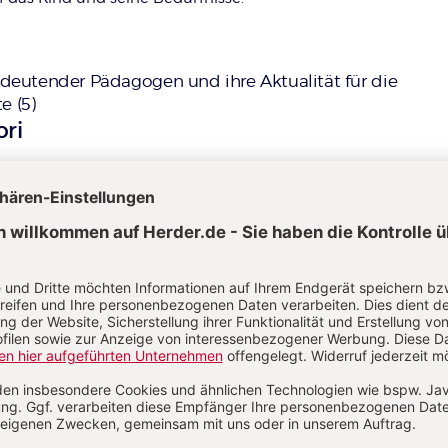
eutender Pädagogen und ihre Aktualität für die
e (5)
ori
ogik ist ein Bildungsangebot, das sich unmittelbar am Kind
quent seine Bedürfnisse berücksichtigt. Selbstständiges De
cht, indem Kinder Raum für freie Entscheidungen erhalten
ihnen hilft, ihren eigenen Lernbedürfnissen zu folgen.
stehen sich Montessori- Erzieherinnen als wachsame, aber
eiterinnen.
VON MANFRED BERGER
rundgedanken bedeutender Pädagogen (2)