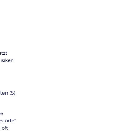
ützt
isiken
ten (5)
be
störte“
 oft