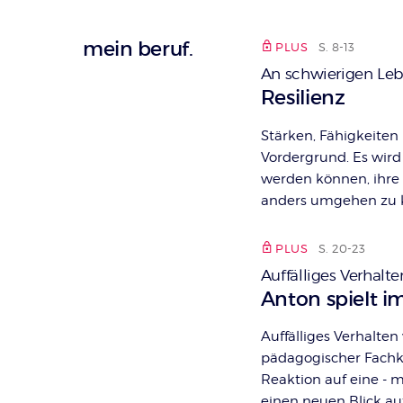
mein beruf.
PLUS
S. 8-13
An schwierigen L
:
Resilienz
Stärken, Fähigkeiten
Vordergrund. Es wird 
werden können, ihre
anders umgehen zu 
PLUS
S. 20-23
Auffälliges Verhalt
:
Anton spielt i
Auffälliges Verhalten
pädagogischer Fachkr
Reaktion auf eine - 
einen neuen Blick au