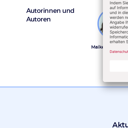
Autorinnen und
Autoren
Maike Rönnau-B
Akt