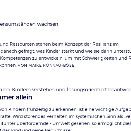
ebensumständen wachsen
 und Ressourcen stehen beim Konzept der Resilienz im
danach gefragt, was Kinder stärkt und wie sie darin unterst
 Kompetenzen zu entwickeln, um mit Schwierigkeiten und R
können.
VON MAIKE RÖNNAU-BÖSE
en bei Kindern verstehen und lösungsorientiert beantwor
mmer allein
 von Kindern frühzeitig zu erkennen, ist eine wichtige Aufga
äfte. Wird störendes Verhalten im systemischen Sinn als „ver
mitunter überfordernde - Umwelt gesehen, so ermöglicht dies
f das Kind und seine Bedürfnisse.