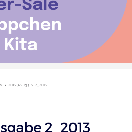
iv
2013 (43. Jg.)
2_2013
sgabe 2_2013