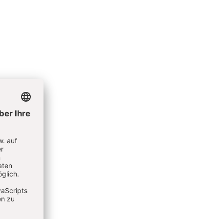
nken und
 und ein