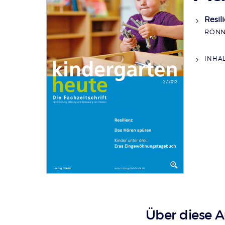
Resil
RÖNN
INHA
Über diese 