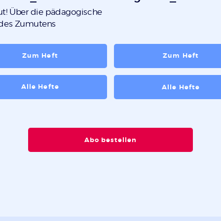
t! Über die pädagogische
 des Zumutens
Zum Heft
Zum Heft
Alle Hefte
Alle Hefte
Abo bestellen