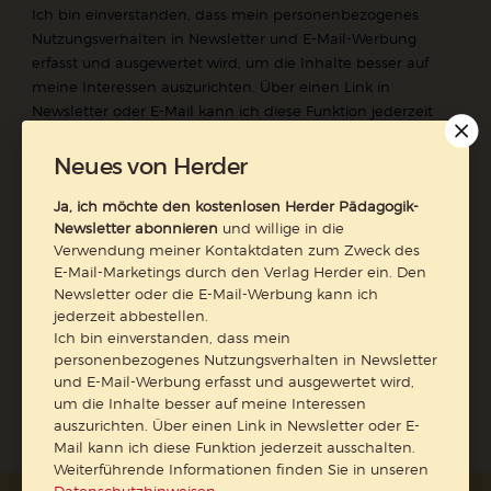
Ich bin einverstanden, dass mein personenbezogenes
Nutzungsverhalten in Newsletter und E-Mail-Werbung
erfasst und ausgewertet wird, um die Inhalte besser auf
meine Interessen auszurichten. Über einen Link in
Newsletter oder E-Mail kann ich diese Funktion jederzeit
ausschalten.
Weiterführende Informationen finden Sie in unseren
Neues von Herder
Datenschutzhinweisen
.
Ja, ich möchte den kostenlosen Herder Pädagogik-
E-Mail
Newsletter abonnieren
und willige in die
Verwendung meiner Kontaktdaten zum Zweck des
E-Mail-Marketings durch den Verlag Herder ein. Den
Newsletter oder die E-Mail-Werbung kann ich
jederzeit abbestellen.
Jetzt anmelden
Ich bin einverstanden, dass mein
personenbezogenes Nutzungsverhalten in Newsletter
und E-Mail-Werbung erfasst und ausgewertet wird,
um die Inhalte besser auf meine Interessen
auszurichten. Über einen Link in Newsletter oder E-
Mail kann ich diese Funktion jederzeit ausschalten.
Weiterführende Informationen finden Sie in unseren