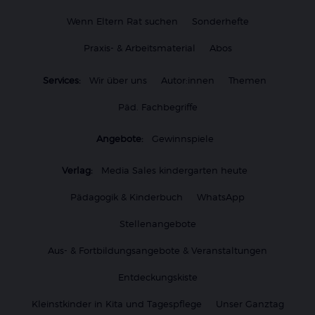
Wenn Eltern Rat suchen
Sonderhefte
Praxis- & Arbeitsmaterial
Abos
Services:
Wir über uns
Autor:innen
Themen
Päd. Fachbegriffe
Angebote:
Gewinnspiele
Verlag:
Media Sales kindergarten heute
Pädagogik & Kinderbuch
WhatsApp
Stellenangebote
Aus- & Fortbildungsangebote & Veranstaltungen
Entdeckungskiste
Kleinstkinder in Kita und Tagespflege
Unser Ganztag